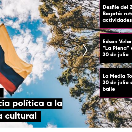
Desfile del 
Bogotá: rut
actividades
Edson Vela
“La Plena” 
20 de julio
La Media To
20 de julio
baile
a política a la
 cultural