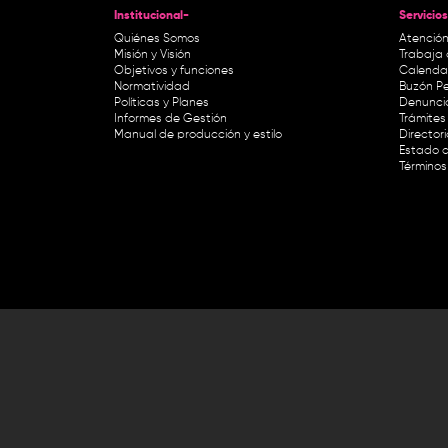
Institucional-
Servicios
Quiénes Somos
Atención
Misión y Visión
Trabaja 
Objetivos y funciones
Calendar
Normatividad
Buzón Pe
Políticas y Planes
Denunci
Informes de Gestión
Trámites 
Manual de producción y estilo
Director
Estado d
Términos
Lunes a viernes de 8:30 a.m. a 1 p
RTVC Sistema de Medios Públicos,