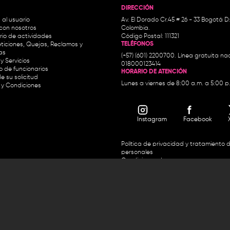
DIRECCIÓN
 al usuario
Av. El Dorado Cr.45 # 26 - 33 Bogotá D
con nosotros
Colombia.
io de actividades
Código Postal: 111321
TELÉFONOS
ticiones, Quejas, Reclamos y
as
(+57) (601) 2200700. Línea gratuita nac
y Servicios
018000123414
io de funcionarios
HORARIO DE ATENCIÓN
e su solicitud
Lunes a viernes de 8:00 a.m. a 5:00 p
 y Condiciones
Instagram
Facebook
Política de privacidad y tratamiento 
personales
Condiciones de uso
Accesibilidad
Horario de atención y entrega de premios:
.m. y de 2:30 p.m. a 4:30 p.m.
Línea directa Radio Nacional de 
 Carrera 45 # 26-33, Bogotá.
Nacional de Colombia 01 8000