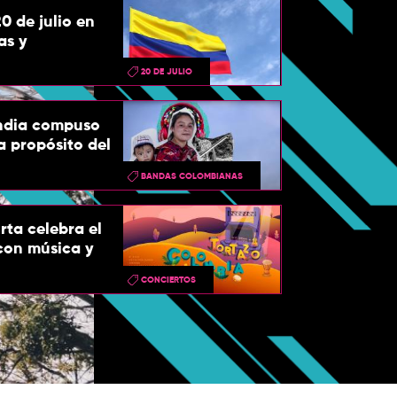
20 de julio en
as y
20 DE JULIO
ndia compuso
a propósito del
BANDAS COLOMBIANAS
rta celebra el
 con música y
CONCIERTOS
#ColombiaCrea
virtual para 