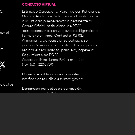
CONTACTO VIRTUAL
.C.
Estimado Ciudadano: Para radicar Peticiones,
Quejas, Reclamos, Solicitudes y Felicitaciones
a la Entidad puede remitir lo pertinente al
Correo Oficial Institucional de RTVC
correspondencia@rtvc.gov.co
o diligenciar el
ional:
formulario en línea:
Contacto PQRSD.
Al momento de registrar su petición, se
generará un código con el cual usted podrá
.m.
realizar el seguimiento, para ello, ingrese a:
Seguimiento de PQRS
Asesor en línea: lunes 9:30 a.m. - 12 m.
(+57) (601) 2200700
X
Correo de notificaciones judiciales:
notificacionesjudiciales@rtvc.gov.co
de datos
Denuncias por actos de corrupción:
soytransparente@rtvc.gov.co
Colombia 2200727 Línea Nacional Radio
 118 959. Conmutador RTVC 2200700