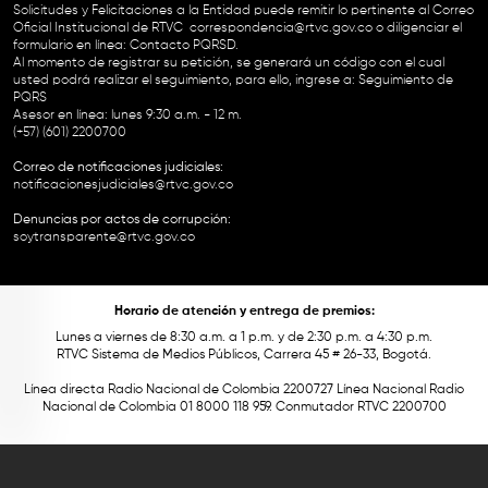
Solicitudes y Felicitaciones a la Entidad puede remitir lo pertinente al Correo
Oficial Institucional de RTVC
correspondencia@rtvc.gov.co
o diligenciar el
formulario en línea:
Contacto PQRSD.
Al momento de registrar su petición, se generará un código con el cual
usted podrá realizar el seguimiento, para ello, ingrese a:
Seguimiento de
PQRS
Asesor en línea: lunes 9:30 a.m. - 12 m.
(+57) (601) 2200700
Correo de notificaciones judiciales:
notificacionesjudiciales@rtvc.gov.co
Denuncias por actos de corrupción:
soytransparente@rtvc.gov.co
Horario de atención y entrega de premios:
Lunes a viernes de 8:30 a.m. a 1 p.m. y de 2:30 p.m. a 4:30 p.m.
RTVC Sistema de Medios Públicos, Carrera 45 # 26-33, Bogotá.
Línea directa Radio Nacional de Colombia 2200727 Línea Nacional Radio
Nacional de Colombia 01 8000 118 959. Conmutador RTVC 2200700
Este contenido fue financiado con recursos del Fondo Único de Tecnologías