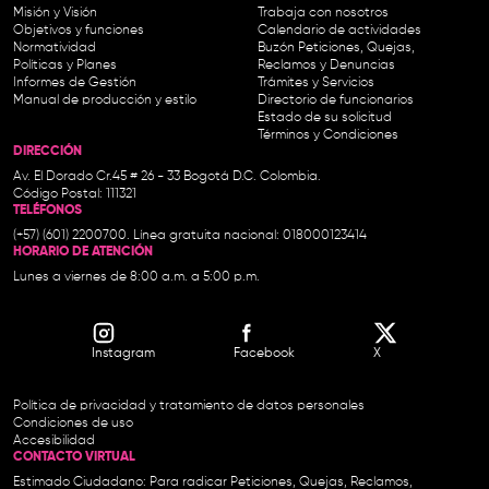
Misión y Visión
Trabaja con nosotros
Objetivos y funciones
Calendario de actividades
Normatividad
Buzón Peticiones, Quejas,
Políticas y Planes
Reclamos y Denuncias
Informes de Gestión
Trámites y Servicios
Manual de producción y estilo
Directorio de funcionarios
Estado de su solicitud
Términos y Condiciones
DIRECCIÓN
Av. El Dorado Cr.45 # 26 - 33 Bogotá D.C. Colombia.
Código Postal: 111321
TELÉFONOS
(+57) (601) 2200700. Línea gratuita nacional: 018000123414
HORARIO DE ATENCIÓN
Lunes a viernes de 8:00 a.m. a 5:00 p.m.
Instagram
Facebook
X
Política de privacidad y tratamiento de datos personales
Condiciones de uso
Accesibilidad
CONTACTO VIRTUAL
Estimado Ciudadano: Para radicar Peticiones, Quejas, Reclamos,