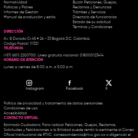
Normatividad
Buzón Peticiones, Quejas,
Políticas y Planes
Reclamos y Denuncias
Informes de Gestión
Trámites y Servicios
Manual de producción y estilo
Directorio de funcionarios
Estado de su solicitud
Términos y Condiciones
DIRECCIÓN
Av. El Dorado Cr.45 # 26 - 33 Bogotá D.C. Colombia.
Código Postal: 111321
TELÉFONOS
(+57) (601) 2200700. Línea gratuita nacional: 018000123414
HORARIO DE ATENCIÓN
Lunes a viernes de 8:00 a.m. a 5:00 p.m.
Instagram
Facebook
X
Política de privacidad y tratamiento de datos personales
Condiciones de uso
Accesibilidad
CONTACTO VIRTUAL
Estimado Ciudadano: Para radicar Peticiones, Quejas, Reclamos,
Solicitudes y Felicitaciones a la Entidad puede remitir lo pertinente al Correo
Oficial Institucional de RTVC
correspondencia@rtvc.gov.co
o diligenciar el