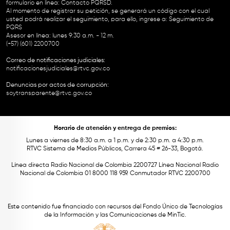
formulario en línea:
Contacto PQRSD.
Al momento de registrar su petición, se generará un código con el cual
usted podrá realizar el seguimiento, para ello, ingrese a:
Seguimiento de
PQRS
Asesor en línea: lunes 9:30 a.m. - 12 m.
(+57) (601) 2200700
Correo de notificaciones judiciales:
notificacionesjudiciales@rtvc.gov.co
Denuncias por actos de corrupción:
soytransparente@rtvc.gov.co
Horario de atención y entrega de premios:
Lunes a viernes de 8:30 a.m. a 1 p.m. y de 2:30 p.m. a 4:30 p.m.
RTVC Sistema de Medios Públicos, Carrera 45 # 26-33, Bogotá.
Línea directa Radio Nacional de Colombia 2200727 Línea Nacional Radio
Nacional de Colombia 01 8000 118 959. Conmutador RTVC 2200700
Este contenido fue financiado con recursos del Fondo Único de Tecnologías
de la Información y las Comunicaciones de MinTic.