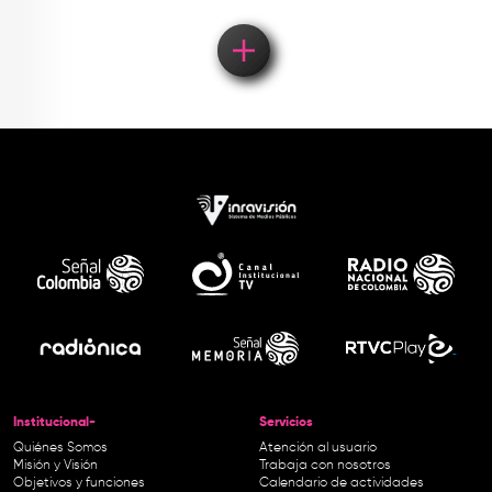
Institucional-
Servicios
Quiénes Somos
Atención al usuario
Misión y Visión
Trabaja con nosotros
Objetivos y funciones
Calendario de actividades