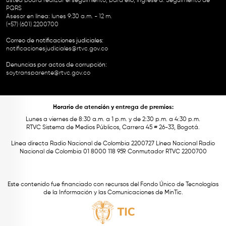
usted podrá realizar el seguimiento, para ello, ingrese a:
Seguimiento de
PQRS
Asesor en línea: lunes 9:30 a.m. - 12 m.
(+57) (601) 2200700
Correo de notificaciones judiciales:
notificacionesjudiciales@rtvc.gov.co
Denuncias por actos de corrupción:
soytransparente@rtvc.gov.co
Horario de atención y entrega de premios:
Lunes a viernes de 8:30 a.m. a 1 p.m. y de 2:30 p.m. a 4:30 p.m.
RTVC Sistema de Medios Públicos, Carrera 45 # 26-33, Bogotá.
Línea directa Radio Nacional de Colombia 2200727 Línea Nacional Radio
Nacional de Colombia 01 8000 118 959. Conmutador RTVC 2200700
Este contenido fue financiado con recursos del Fondo Único de Tecnologías
de la Información y las Comunicaciones de MinTic.