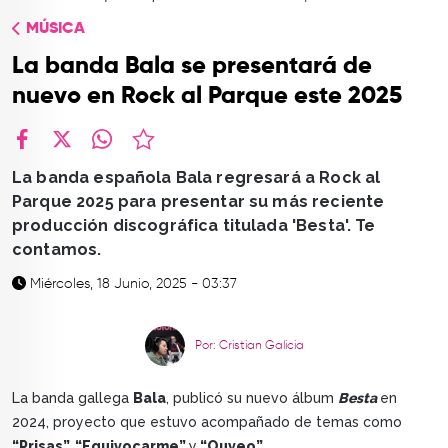
TOP
MÚSICA
QUIÉNES SOMOS
La banda Bala se presentará de
CONTACTO
nuevo en Rock al Parque este 2025
facebook
X
whatsapp
La banda española Bala regresará a Rock al
Parque 2025 para presentar su más reciente
producción discográfica titulada 'Besta'. Te
contamos.
Miércoles, 18 Junio, 2025 - 03:37
Por: Cristian Galicia
La banda gallega
Bala
, publicó su nuevo álbum
Besta
en
2024, proyecto que estuvo acompañado de temas como
“Prisas”, “Equivocarme”
y
“Ouveo”.