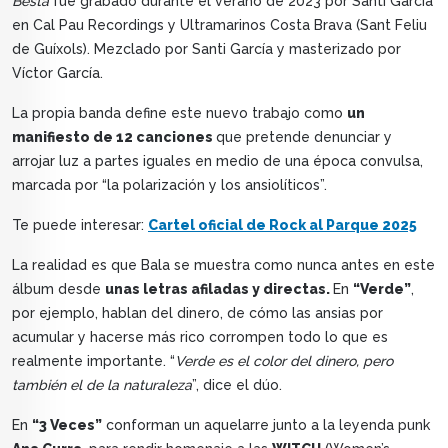
Besta
fue grabado durante el verano de 2023 por Santi García
en Cal Pau Recordings y Ultramarinos Costa Brava (Sant Feliu
de Guíxols). Mezclado por Santi García y masterizado por
Víctor García.
La propia banda define este nuevo trabajo como
un
manifiesto de 12 canciones
que pretende denunciar y
arrojar luz a partes iguales en medio de una época convulsa,
marcada por “la polarización y los ansiolíticos”.
Te puede interesar:
Cartel oficial de Rock al Parque 2025
La realidad es que Bala se muestra como nunca antes en este
álbum desde
unas letras afiladas y directas.
En
“Verde”
,
por ejemplo, hablan del dinero, de cómo las ansias por
acumular y hacerse más rico corrompen todo lo que es
realmente importante. “
Verde es el color del dinero, pero
también el de la naturaleza
”, dice el dúo.
En
“3 Veces”
conforman un aquelarre junto a la leyenda punk