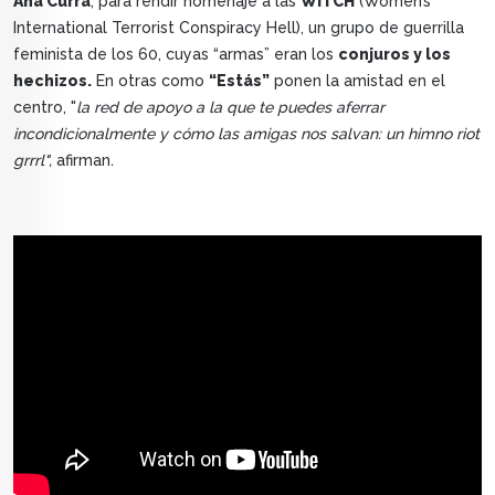
Ana Curra
, para rendir homenaje a las
WITCH
(Women’s
International Terrorist Conspiracy Hell), un grupo de guerrilla
feminista de los 60, cuyas “armas” eran los
conjuros y los
hechizos.
En otras como
“Estás”
ponen la amistad en el
centro, "
la red de apoyo a la que te puedes aferrar
incondicionalmente y cómo las amigas nos salvan: un himno riot
grrrl",
afirman
.