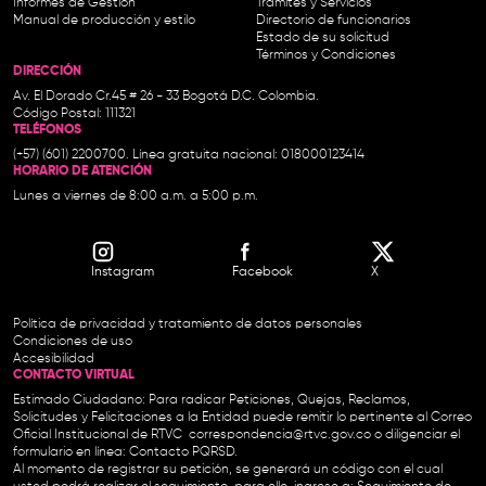
Informes de Gestión
Trámites y Servicios
Manual de producción y estilo
Directorio de funcionarios
Estado de su solicitud
Términos y Condiciones
DIRECCIÓN
Av. El Dorado Cr.45 # 26 - 33 Bogotá D.C. Colombia.
Código Postal: 111321
TELÉFONOS
(+57) (601) 2200700. Línea gratuita nacional: 018000123414
HORARIO DE ATENCIÓN
Lunes a viernes de 8:00 a.m. a 5:00 p.m.
Instagram
Facebook
X
Política de privacidad y tratamiento de datos personales
Condiciones de uso
Accesibilidad
CONTACTO VIRTUAL
Estimado Ciudadano: Para radicar Peticiones, Quejas, Reclamos,
Solicitudes y Felicitaciones a la Entidad puede remitir lo pertinente al Correo
Oficial Institucional de RTVC
correspondencia@rtvc.gov.co
o diligenciar el
formulario en línea:
Contacto PQRSD.
Al momento de registrar su petición, se generará un código con el cual