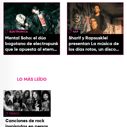
ELECTRONICA
RAP
Mental Soho: el dúo
Sharif y Rapsusklei
bogotano de electropunk
presentan La música de
que le apuesta al eterno
los días rotos, un disco
presente con su álbum
que salda una promesa
Esotérika
de infancia
LO MÁS LEÍDO
PERROS
Canciones de rock
inspiradas en perros