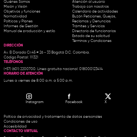
Quiénes Somos
Atención al usuario
Misión y Visión
Trabaja con nosotros
Objetivos y funciones
Calendario de actividades
Normatividad
Buzón Peticiones, Quejas,
Políticas y Planes
Reclamos y Denuncias
Informes de Gestión
Trámites y Servicios
Manual de producción y estilo
Directorio de funcionarios
Estado de su solicitud
Términos y Condiciones
DIRECCIÓN
Av. El Dorado Cr.45 # 26 - 33 Bogotá D.C. Colombia.
Código Postal: 111321
TELÉFONOS
(+57) (601) 2200700. Línea gratuita nacional: 018000123414
HORARIO DE ATENCIÓN
Lunes a viernes de 8:00 a.m. a 5:00 p.m.
Instagram
Facebook
X
Política de privacidad y tratamiento de datos personales
Condiciones de uso
Accesibilidad
CONTACTO VIRTUAL