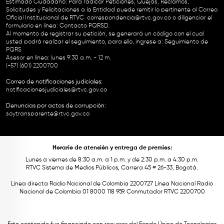
Estimado Ciudadano: Para radicar Peticiones, Quejas, Reclamos,
Solicitudes y Felicitaciones a la Entidad puede remitir lo pertinente al Correo
Oficial Institucional de RTVC
correspondencia@rtvc.gov.co
o diligenciar el
formulario en línea:
Contacto PQRSD.
Al momento de registrar su petición, se generará un código con el cual
usted podrá realizar el seguimiento, para ello, ingrese a:
Seguimiento de
PQRS
Asesor en línea: lunes 9:30 a.m. - 12 m.
(+57) (601) 2200700
Correo de notificaciones judiciales:
notificacionesjudiciales@rtvc.gov.co
Denuncias por actos de corrupción:
soytransparente@rtvc.gov.co
Horario de atención y entrega de premios:
Lunes a viernes de 8:30 a.m. a 1 p.m. y de 2:30 p.m. a 4:30 p.m.
RTVC Sistema de Medios Públicos, Carrera 45 # 26-33, Bogotá.
Línea directa Radio Nacional de Colombia 2200727 Línea Nacional Radio
Nacional de Colombia 01 8000 118 959. Conmutador RTVC 2200700