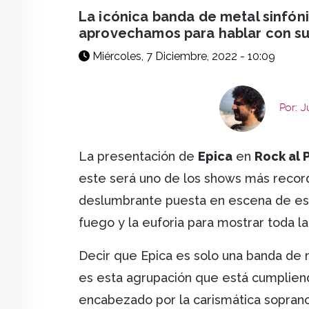
facebook
X
whatsapp
La icónica banda de metal sinfóni
aprovechamos para hablar con su d
Miércoles, 7 Diciembre, 2022 - 10:09
Por: 
La presentación de
Epica
en
Rock al
este será uno de los shows más recordad
deslumbrante puesta en escena de esta
fuego y la euforia para mostrar toda l
Decir que Epica es solo una banda de m
es esta agrupación que está cumpliend
encabezado por la carismática sopran