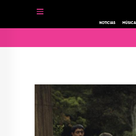
MUNDO GEEK
VIDEO JUEGOS
CULTURA
Navegación prin
NOTICIAS
MÚSIC
COMICS Y ANIME
CINE Y SERIES
CALENDARIO DE
ART
EVENTOS
GADGETS
LIBROS
ACTIVIDADES
MÁS DE RADIÓNICA
ART
DEPORTES
AGENDA
VIDEOS
ENT
TEATRO Y ARTE
ESPECIALES
FRECUENCIAS
TOP
QUIÉNES SOMOS
CONTACTO