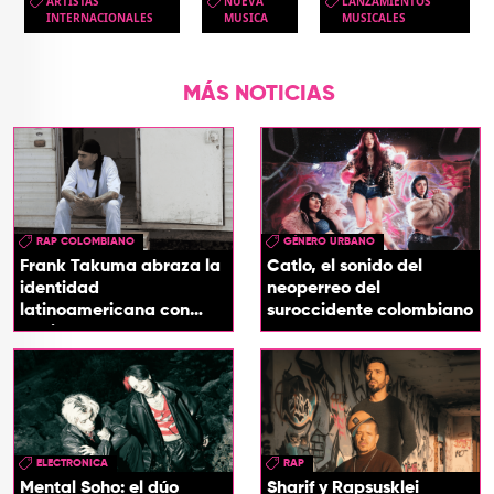
ARTISTAS
NUEVA
LANZAMIENTOS
INTERNACIONALES
MUSICA
MUSICALES
MÁS NOTICIAS
RAP COLOMBIANO
GÉNERO URBANO
Frank Takuma abraza la
Catlo, el sonido del
identidad
neoperreo del
latinoamericana con
suroccidente colombiano
'InDios'
ELECTRONICA
RAP
Mental Soho: el dúo
Sharif y Rapsusklei