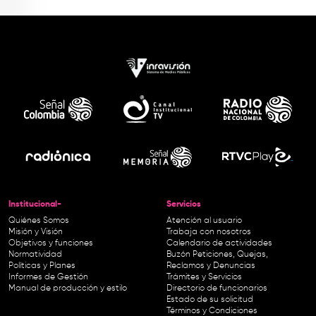
Institucional-
Servicios
Quiénes Somos
Atención al usuario
Misión y Visión
Trabaja con nosotros
Objetivos y funciones
Calendario de actividades
Normatividad
Buzón Peticiones, Quejas,
Políticas y Planes
Reclamos y Denuncias
Informes de Gestión
Trámites y Servicios
Manual de producción y estilo
Directorio de funcionarios
Estado de su solicitud
Términos y Condiciones