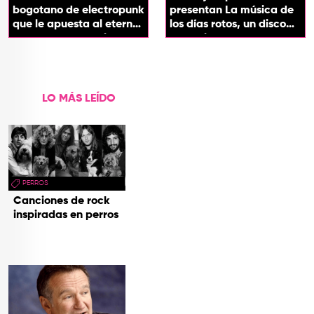
bogotano de electropunk
presentan La música de
que le apuesta al eterno
los días rotos, un disco
presente con su álbum
que salda una promesa
Esotérika
de infancia
LO MÁS LEÍDO
PERROS
Canciones de rock
inspiradas en perros