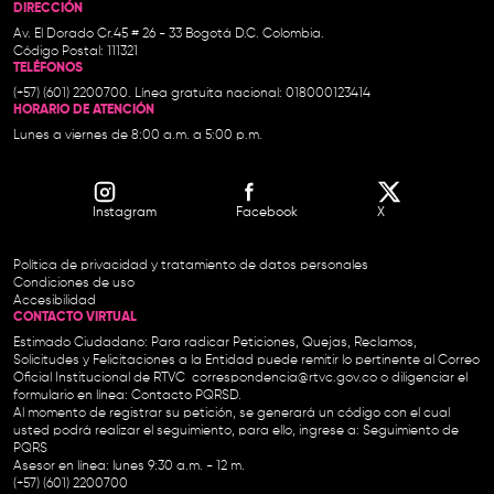
DIRECCIÓN
Av. El Dorado Cr.45 # 26 - 33 Bogotá D.C. Colombia.
Código Postal: 111321
TELÉFONOS
(+57) (601) 2200700. Línea gratuita nacional: 018000123414
HORARIO DE ATENCIÓN
Lunes a viernes de 8:00 a.m. a 5:00 p.m.
Instagram
Facebook
X
Política de privacidad y tratamiento de datos personales
Condiciones de uso
Accesibilidad
CONTACTO VIRTUAL
Estimado Ciudadano: Para radicar Peticiones, Quejas, Reclamos,
Solicitudes y Felicitaciones a la Entidad puede remitir lo pertinente al Correo
Oficial Institucional de RTVC
correspondencia@rtvc.gov.co
o diligenciar el
formulario en línea:
Contacto PQRSD.
Al momento de registrar su petición, se generará un código con el cual
usted podrá realizar el seguimiento, para ello, ingrese a:
Seguimiento de
PQRS
Asesor en línea: lunes 9:30 a.m. - 12 m.
(+57) (601) 2200700