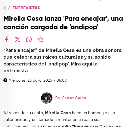
TOP
ENTREVISTAS
QUIÉNES SOMOS
Mirella Cesa lanza 'Para encajar', una
CONTACTO
canción cargada de 'andipop'
facebook
X
whatsapp
“Para encajar” de Mirella Cesa es una obra sonora
que celebra sus raíces culturales y su sonido
característico del 'andipop'. Mira aquí la
entrevista.
Miércoles, 23 Julio, 2025 - 08:00
Por: Cristian Galicia
A través de su canto,
Mirella Cesa
hace un homenaje a la
autenticidad y un llamado a mantenerse real a sus
convicciones con su nuevo sencillo
“Para encajar”
, una obra