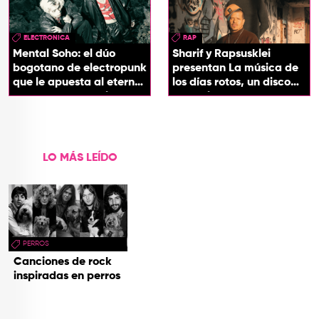
ELECTRONICA
RAP
Mental Soho: el dúo
Sharif y Rapsusklei
bogotano de electropunk
presentan La música de
que le apuesta al eterno
los días rotos, un disco
presente con su álbum
que salda una promesa
Esotérika
de infancia
LO MÁS LEÍDO
PERROS
Canciones de rock
inspiradas en perros