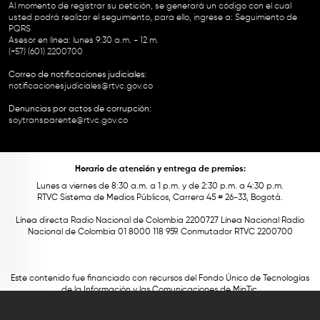
Al momento de registrar su petición, se generará un código con el cual
usted podrá realizar el seguimiento, para ello, ingrese a:
Seguimiento de
PQRS
Asesor en línea: lunes 9:30 a.m. - 12 m.
(+57) (601) 2200700
Correo de notificaciones judiciales:
notificacionesjudiciales@rtvc.gov.co
Denuncias por actos de corrupción:
soytransparente@rtvc.gov.co
Horario de atención y entrega de premios:
Lunes a viernes de 8:30 a.m. a 1 p.m. y de 2:30 p.m. a 4:30 p.m.
RTVC Sistema de Medios Públicos, Carrera 45 # 26-33, Bogotá.
Línea directa Radio Nacional de Colombia 2200727 Línea Nacional Radio
Nacional de Colombia 01 8000 118 959. Conmutador RTVC 2200700
Este contenido fue financiado con recursos del Fondo Único de Tecnologías
de la Información y las Comunicaciones de MinTic.