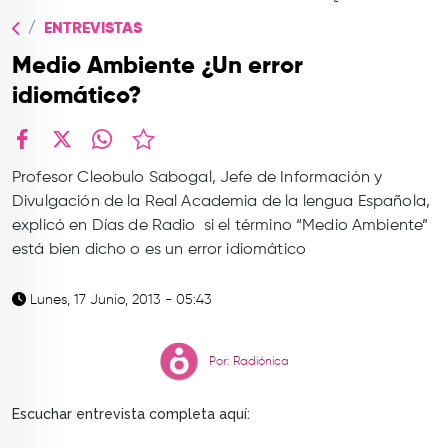
TOP
ENTREVISTAS
QUIÉNES SOMOS
Medio Ambiente ¿Un error
CONTACTO
idiomático?
facebook
X
whatsapp
Profesor Cleobulo Sabogal, Jefe de Información y
Divulgación de la Real Academia de la lengua Española,
explicó en Días de Radio si el término “Medio Ambiente”
está bien dicho o es un error idiomático
Lunes, 17 Junio, 2013 - 05:43
Por: Radiónica
Escuchar entrevista completa aquí: