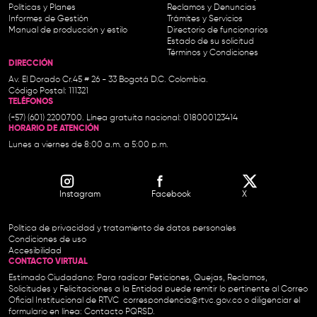
Políticas y Planes
Reclamos y Denuncias
Informes de Gestión
Trámites y Servicios
Manual de producción y estilo
Directorio de funcionarios
Estado de su solicitud
Términos y Condiciones
DIRECCIÓN
Av. El Dorado Cr.45 # 26 - 33 Bogotá D.C. Colombia.
Código Postal: 111321
TELÉFONOS
(+57) (601) 2200700. Línea gratuita nacional: 018000123414
HORARIO DE ATENCIÓN
Lunes a viernes de 8:00 a.m. a 5:00 p.m.
Instagram
Facebook
X
Política de privacidad y tratamiento de datos personales
Condiciones de uso
Accesibilidad
CONTACTO VIRTUAL
Estimado Ciudadano: Para radicar Peticiones, Quejas, Reclamos,
Solicitudes y Felicitaciones a la Entidad puede remitir lo pertinente al Correo
Oficial Institucional de RTVC
correspondencia@rtvc.gov.co
o diligenciar el
formulario en línea:
Contacto PQRSD.