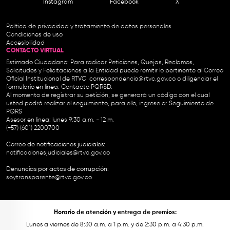
Instagram
Facebook
X
Política de privacidad y tratamiento de datos personales
Condiciones de uso
Accesibilidad
CONTACTO VIRTUAL
Estimado Ciudadano: Para radicar Peticiones, Quejas, Reclamos,
Solicitudes y Felicitaciones a la Entidad puede remitir lo pertinente al Correo
Oficial Institucional de RTVC
correspondencia@rtvc.gov.co
o diligenciar el
formulario en línea:
Contacto PQRSD.
Al momento de registrar su petición, se generará un código con el cual
usted podrá realizar el seguimiento, para ello, ingrese a:
Seguimiento de
PQRS
Asesor en línea: lunes 9:30 a.m. - 12 m.
(+57) (601) 2200700
Correo de notificaciones judiciales:
notificacionesjudiciales@rtvc.gov.co
Denuncias por actos de corrupción:
soytransparente@rtvc.gov.co
Horario de atención y entrega de premios:
Lunes a viernes de 8:30 a.m. a 1 p.m. y de 2:30 p.m. a 4:30 p.m.