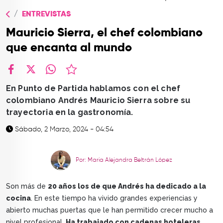
TOP
ENTREVISTAS
QUIÉNES SOMOS
Mauricio Sierra, el chef colombiano
CONTACTO
que encanta al mundo
facebook
X
whatsapp
En Punto de Partida hablamos con el chef
colombiano Andrés Mauricio Sierra sobre su
trayectoria en la gastronomía.
Sábado, 2 Marzo, 2024 - 04:54
Por: Maria Alejandra Beltrán López
Son más de
20 años los de que Andrés ha dedicado a la
cocina
. En este tiempo ha vivido grandes experiencias y
abierto muchas puertas que le han permitido crecer mucho a
nivel profesional.
Ha trabajado con cadenas hoteleras,