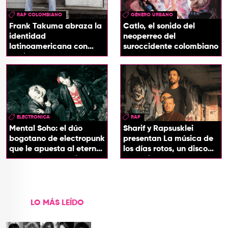
RAP COLOMBIANO
GÉNERO URBANO
Frank Takuma abraza la
Catlo, el sonido del
identidad
neoperreo del
latinoamericana con
suroccidente colombiano
'InDios'
ELECTRONICA
RAP
Mental Soho: el dúo
Sharif y Rapsusklei
bogotano de electropunk
presentan La música de
que le apuesta al eterno
los días rotos, un disco
presente con su álbum
que salda una promesa
Esotérika
de infancia
LO MÁS LEÍDO