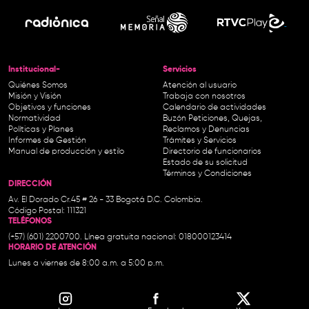
Institucional-
Servicios
Quiénes Somos
Atención al usuario
Misión y Visión
Trabaja con nosotros
Objetivos y funciones
Calendario de actividades
Normatividad
Buzón Peticiones, Quejas,
Políticas y Planes
Reclamos y Denuncias
Informes de Gestión
Trámites y Servicios
Manual de producción y estilo
Directorio de funcionarios
Estado de su solicitud
Términos y Condiciones
DIRECCIÓN
Av. El Dorado Cr.45 # 26 - 33 Bogotá D.C. Colombia.
Código Postal: 111321
TELÉFONOS
(+57) (601) 2200700. Línea gratuita nacional: 018000123414
HORARIO DE ATENCIÓN
Lunes a viernes de 8:00 a.m. a 5:00 p.m.