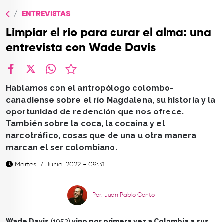
TOP
ENTREVISTAS
QUIÉNES SOMOS
Limpiar el río para curar el alma: una
CONTACTO
entrevista con Wade Davis
facebook
X
whatsapp
Hablamos con el antropólogo colombo-
canadiense sobre el río Magdalena, su historia y la
oportunidad de redención que nos ofrece.
También sobre la coca, la cocaína y el
narcotráfico, cosas que de una u otra manera
marcan el ser colombiano.
Martes, 7 Junio, 2022 - 09:31
Por: Juan Pablo Conto
Wade Davis
(1953)
vino por primera vez a Colombia a sus