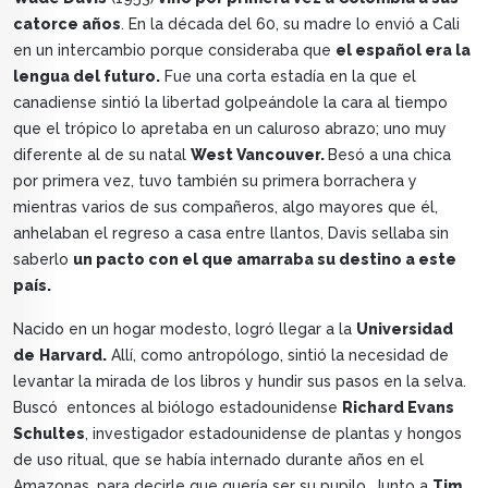
catorce años
. En la década del 60, su madre lo envió a Cali
en un intercambio porque consideraba que
el español era la
lengua del futuro.
Fue una corta estadía en la que el
canadiense sintió la libertad golpeándole la cara al tiempo
que el trópico lo apretaba en un caluroso abrazo; uno muy
diferente al de su natal
West Vancouver.
Besó a una chica
por primera vez, tuvo también su primera borrachera y
mientras varios de sus compañeros, algo mayores que él,
anhelaban el regreso a casa entre llantos, Davis sellaba sin
saberlo
un pacto con el que amarraba su destino a este
país.
Nacido en un hogar modesto, logró llegar a la
Universidad
de
Harvard.
Allí, como antropólogo, sintió la necesidad de
levantar la mirada de los libros y hundir sus pasos en la selva.
Buscó entonces al biólogo estadounidense
Richard Evans
Schultes
, investigador estadounidense de plantas y hongos
de uso ritual, que se había internado durante años en el
Amazonas, para decirle que quería ser su pupilo. Junto a
Tim