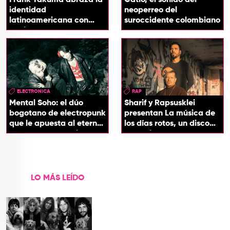
Frank Takuma abraza la
Catlo, el sonido del
identidad
neoperreo del
latinoamericana con
suroccidente colombiano
'InDios'
ELECTRONICA
RAP
Mental Soho: el dúo
Sharif y Rapsusklei
bogotano de electropunk
presentan La música de
que le apuesta al eterno
los días rotos, un disco
presente con su álbum
que salda una promesa
Esotérika
de infancia
LO MÁS LEÍDO