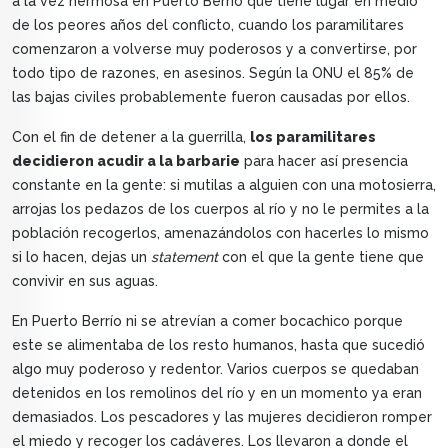
a la vez hermosa en Puerto Berrío que tiene lugar en medio
de los peores años del conflicto, cuando los paramilitares
comenzaron a volverse muy poderosos y a convertirse, por
todo tipo de razones, en asesinos. Según la ONU el 85% de
las bajas civiles probablemente fueron causadas por ellos.
Con el fin de detener a la guerrilla,
los paramilitares
decidieron acudir a la barbarie
para hacer así presencia
constante en la gente: si mutilas a alguien con una motosierra,
arrojas los pedazos de los cuerpos al río y no le permites a la
población recogerlos, amenazándolos con hacerles lo mismo
si lo hacen, dejas un
statement
con el que la gente tiene que
convivir en sus aguas.
En Puerto Berrío ni se atrevían a comer bocachico porque
este se alimentaba de los resto humanos, hasta que sucedió
algo muy poderoso y redentor. Varios cuerpos se quedaban
detenidos en los remolinos del río y en un momento ya eran
demasiados. Los pescadores y las mujeres decidieron romper
el miedo y recoger los cadáveres. Los llevaron a donde el