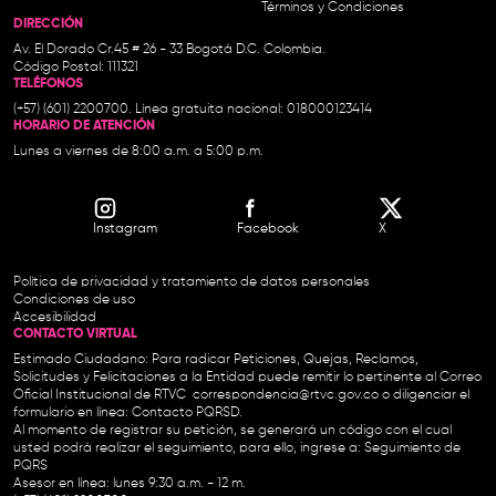
Términos y Condiciones
DIRECCIÓN
Av. El Dorado Cr.45 # 26 - 33 Bogotá D.C. Colombia.
Código Postal: 111321
TELÉFONOS
(+57) (601) 2200700. Línea gratuita nacional: 018000123414
HORARIO DE ATENCIÓN
Lunes a viernes de 8:00 a.m. a 5:00 p.m.
Instagram
Facebook
X
Política de privacidad y tratamiento de datos personales
Condiciones de uso
Accesibilidad
CONTACTO VIRTUAL
Estimado Ciudadano: Para radicar Peticiones, Quejas, Reclamos,
Solicitudes y Felicitaciones a la Entidad puede remitir lo pertinente al Correo
Oficial Institucional de RTVC
correspondencia@rtvc.gov.co
o diligenciar el
formulario en línea:
Contacto PQRSD.
Al momento de registrar su petición, se generará un código con el cual
usted podrá realizar el seguimiento, para ello, ingrese a:
Seguimiento de
PQRS
Asesor en línea: lunes 9:30 a.m. - 12 m.