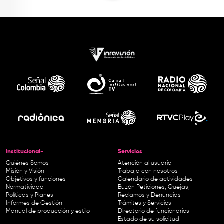
Institucional-
Servicios
Quiénes Somos
Atención al usuario
Misión y Visión
Trabaja con nosotros
Objetivos y funciones
Calendario de actividades
Normatividad
Buzón Peticiones, Quejas,
Políticas y Planes
Reclamos y Denuncias
Informes de Gestión
Trámites y Servicios
Manual de producción y estilo
Directorio de funcionarios
Estado de su solicitud