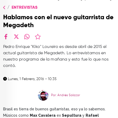
TOP
ENTREVISTAS
QUIÉNES SOMOS
Hablamos con el nuevo guitarrista de
CONTACTO
Megadeth
facebook
X
whatsapp
Pedro Enrique "Kiko" Loureiro es desde abril de 2015 el
actual guitarrista de Megadeth. Lo entrevistamos en
nuestro programa de la mañana y esto fue lo que nos
contó.
Lunes, 1 Febrero, 2016 - 10:35
Por: Andrés Salazar
Brasil es tierra de buenos guitarristas, eso ya lo sabemos.
Músicos como
Max Cavalera
ex
Sepultura
y
Rafael