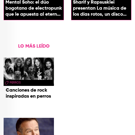
Mental Soho: el dúo
Sharif y Rapsusklei
bogotano de electropunk
presentan La música de
que le apuesta al eterno
los días rotos, un disco
presente con su álbum
que salda una promesa
Esotérika
de infancia
LO MÁS LEÍDO
PERROS
Canciones de rock
inspiradas en perros