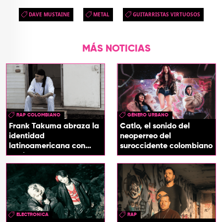
DAVE MUSTAINE
METAL
GUITARRISTAS VIRTUOSOS
MÁS NOTICIAS
RAP COLOMBIANO
GÉNERO URBANO
Frank Takuma abraza la
Catlo, el sonido del
identidad
neoperreo del
latinoamericana con
suroccidente colombiano
'InDios'
ELECTRONICA
RAP