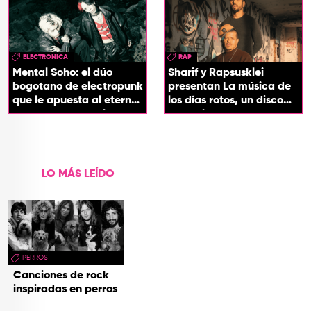
ELECTRONICA
RAP
Mental Soho: el dúo
Sharif y Rapsusklei
bogotano de electropunk
presentan La música de
que le apuesta al eterno
los días rotos, un disco
presente con su álbum
que salda una promesa
Esotérika
de infancia
LO MÁS LEÍDO
PERROS
Canciones de rock
inspiradas en perros