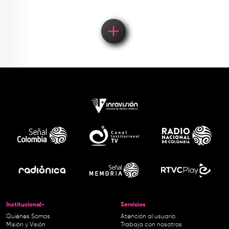
Institucional-
Servicios
Quiénes Somos
Atención al usuario
Misión y Visión
Trabaja con nosotros