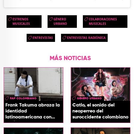
ESTRENOS
GÉNERO
COLABORACIONES
MUSICALES
URBANO
MUSICALES
ENTREVISTAS
ENTREVISTAS RADIÓNICA
MÁS NOTICIAS
RAP COLOMBIANO
GÉNERO URBANO
Frank Takuma abraza la
Catlo, el sonido del
identidad
neoperreo del
latinoamericana con
suroccidente colombiano
'InDios'