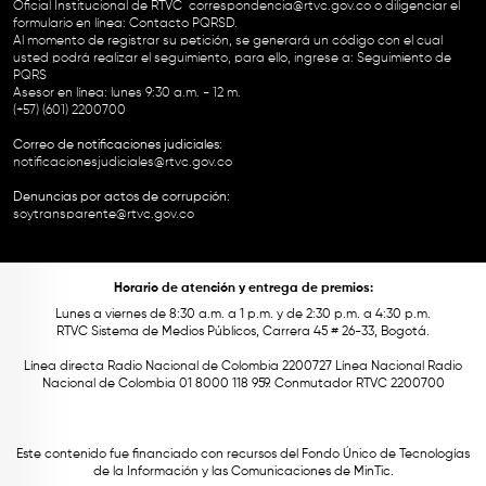
Oficial Institucional de RTVC
correspondencia@rtvc.gov.co
o diligenciar el
formulario en línea:
Contacto PQRSD.
Al momento de registrar su petición, se generará un código con el cual
usted podrá realizar el seguimiento, para ello, ingrese a:
Seguimiento de
PQRS
Asesor en línea: lunes 9:30 a.m. - 12 m.
(+57) (601) 2200700
Correo de notificaciones judiciales:
notificacionesjudiciales@rtvc.gov.co
Denuncias por actos de corrupción:
soytransparente@rtvc.gov.co
Horario de atención y entrega de premios:
Lunes a viernes de 8:30 a.m. a 1 p.m. y de 2:30 p.m. a 4:30 p.m.
RTVC Sistema de Medios Públicos, Carrera 45 # 26-33, Bogotá.
Línea directa Radio Nacional de Colombia 2200727 Línea Nacional Radio
Nacional de Colombia 01 8000 118 959. Conmutador RTVC 2200700
Este contenido fue financiado con recursos del Fondo Único de Tecnologías
de la Información y las Comunicaciones de MinTic.