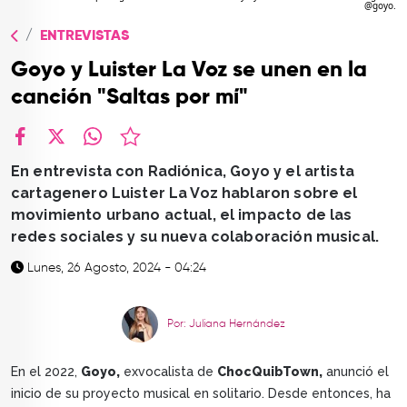
@goyo.
TOP
ENTREVISTAS
QUIÉNES SOMOS
Goyo y Luister La Voz se unen en la
CONTACTO
canción "Saltas por mí"
facebook
X
whatsapp
En entrevista con Radiónica, Goyo y el artista
cartagenero Luister La Voz hablaron sobre el
movimiento urbano actual, el impacto de las
redes sociales y su nueva colaboración musical.
Lunes, 26 Agosto, 2024 - 04:24
Por: Juliana Hernández
En el 2022,
Goyo,
exvocalista de
ChocQuibTown,
anunció el
inicio de su proyecto musical en solitario. Desde entonces, ha