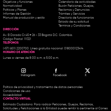
Objetivos y funciones
Calendario de actividades
Normatividad
Buzón Peticiones, Quejas,
Políticas y Planes
Reclamos y Denuncias
Informes de Gestión
Trámites y Servicios
Manual de producción y estilo
Directorio de funcionarios
Estado de su solicitud
Términos y Condiciones
DIRECCIÓN
Av. El Dorado Cr.45 # 26 - 33 Bogotá D.C. Colombia.
Código Postal: 111321
TELÉFONOS
(+57) (601) 2200700. Línea gratuita nacional: 018000123414
HORARIO DE ATENCIÓN
Lunes a viernes de 8:00 a.m. a 5:00 p.m.
Instagram
Facebook
X
Política de privacidad y tratamiento de datos personales
Condiciones de uso
Accesibilidad
CONTACTO VIRTUAL
Estimado Ciudadano: Para radicar Peticiones, Quejas, Reclamos,
Solicitudes y Felicitaciones a la Entidad puede remitir lo pertinente al Correo