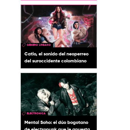
GÉNERO URBANO
Catlo, el sonido del neoperreo
del suroccidente colombiano
ELECTRONICA
Mental Soho: el dúo bogotano
de electropunk que le apuesta