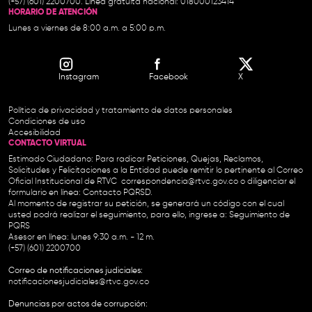
(+57) (601) 2200700. Línea gratuita nacional: 018000123414
HORARIO DE ATENCIÓN
Lunes a viernes de 8:00 a.m. a 5:00 p.m.
Instagram
Facebook
X
Política de privacidad y tratamiento de datos personales
Condiciones de uso
Accesibilidad
CONTACTO VIRTUAL
Estimado Ciudadano: Para radicar Peticiones, Quejas, Reclamos,
Solicitudes y Felicitaciones a la Entidad puede remitir lo pertinente al Correo
Oficial Institucional de RTVC
correspondencia@rtvc.gov.co
o diligenciar el
formulario en línea:
Contacto PQRSD.
Al momento de registrar su petición, se generará un código con el cual
usted podrá realizar el seguimiento, para ello, ingrese a:
Seguimiento de
PQRS
Asesor en línea: lunes 9:30 a.m. - 12 m.
(+57) (601) 2200700
Correo de notificaciones judiciales:
notificacionesjudiciales@rtvc.gov.co
Denuncias por actos de corrupción: