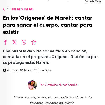
Cortesía Maréh
TOP
ENTREVISTAS
QUIÉNES SOMOS
En los 'Orígenes' de Maréh: cantar
CONTACTO
para sanar el cuerpo, cantar para
existir
facebook
X
whatsapp
Una historia de vida convertida en canción,
contada en el programa Orígenes Radiónica por
su protagonista: Maréh.
Viernes, 30 Mayo, 2025 - 07:44
Por: Geraldine Muñoz Asprilla
"Canto pa' seguir despierto en este mundo incierto
Yo canto, yo canto pa' existir"