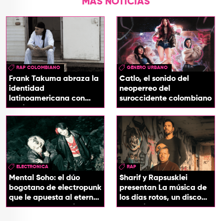
MÁS NOTICIAS
RAP COLOMBIANO
GÉNERO URBANO
Frank Takuma abraza la
Catlo, el sonido del
identidad
neoperreo del
latinoamericana con
suroccidente colombiano
'InDios'
ELECTRONICA
RAP
Mental Soho: el dúo
Sharif y Rapsusklei
bogotano de electropunk
presentan La música de
que le apuesta al eterno
los días rotos, un disco
presente con su álbum
que salda una promesa
Esotérika
de infancia