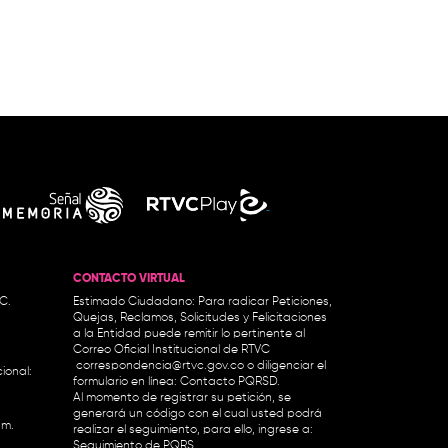
CONTACTO VIRTUAL
.C.
Estimado Ciudadano: Para radicar Peticiones,
Quejas, Reclamos, Solicitudes y Felicitaciones
a la Entidad puede remitir lo pertinente al
Correo Oficial Institucional de RTVC
correspondencia@rtvc.gov.co
o diligenciar el
ional:
formulario en línea:
Contacto PQRSD.
Al momento de registrar su petición, se
generará un código con el cual usted podrá
.m.
realizar el seguimiento, para ello, ingrese a:
Seguimiento de PQRS