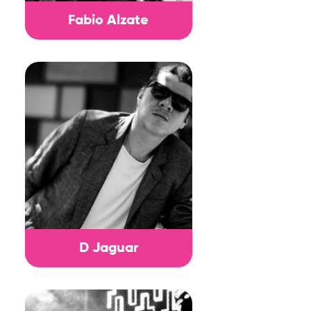
Fabio Alzate
D Jaguar