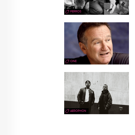
PERROS
CINE
AEROPHON