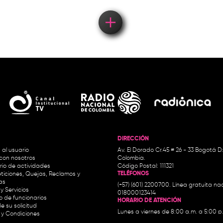
DIRECCIÓN
 al usuario
Av. El Dorado Cr.45 # 26 - 33 Bogotá D
con nosotros
Colombia.
io de actividades
Código Postal: 111321
TELÉFONOS
ticiones, Quejas, Reclamos y
as
(+57) (601) 2200700. Línea gratuita nac
y Servicios
018000123414
io de funcionarios
HORARIO DE ATENCIÓN
e su solicitud
Lunes a viernes de 8:00 a.m. a 5:00 p
 y Condiciones