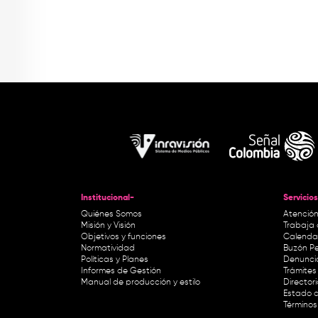
Institucional-
Servicios
Quiénes Somos
Atención
Misión y Visión
Trabaja 
Objetivos y funciones
Calendar
Normatividad
Buzón Pe
Políticas y Planes
Denunci
Informes de Gestión
Trámites 
Manual de producción y estilo
Director
Estado d
Términos