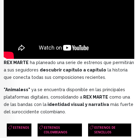
REX MARTE
ha planeado una serie de estrenos que permitirán
a sus seguidores
descubrir capítulo a capítulo
la historia
que conecta todas sus composiciones recientes.
"Animaless"
ya se encuentra disponible en las principales
plataformas digitales, consolidando a
REX MARTE
como una
de las bandas con la
identidad visual y narrativa
más fuerte
del suroccidente colombiano.
ESTRENOS
ESTRENOS
ESTRENOS DE
COLOMBIANOS
SENCILLOS