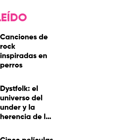
LEÍDO
Canciones de
rock
inspiradas en
perros
Dystfolk: el
universo del
under y la
herencia de la
cultura
picotera