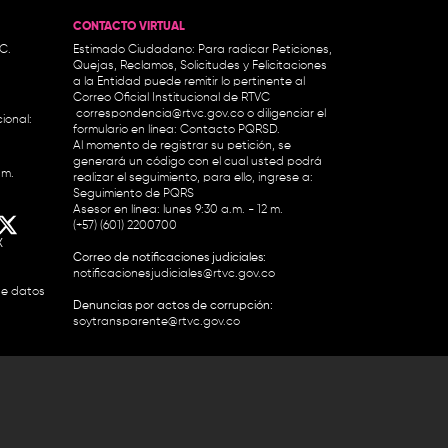
CONTACTO VIRTUAL
.C.
Estimado Ciudadano: Para radicar Peticiones,
Quejas, Reclamos, Solicitudes y Felicitaciones
a la Entidad puede remitir lo pertinente al
Correo Oficial Institucional de RTVC
correspondencia@rtvc.gov.co
o diligenciar el
ional:
formulario en línea:
Contacto PQRSD.
Al momento de registrar su petición, se
generará un código con el cual usted podrá
.m.
realizar el seguimiento, para ello, ingrese a:
Seguimiento de PQRS
Asesor en línea: lunes 9:30 a.m. - 12 m.
(+57) (601) 2200700
X
Correo de notificaciones judiciales:
notificacionesjudiciales@rtvc.gov.co
de datos
Denuncias por actos de corrupción:
soytransparente@rtvc.gov.co
Colombia 2200727 Línea Nacional Radio
 118 959. Conmutador RTVC 2200700