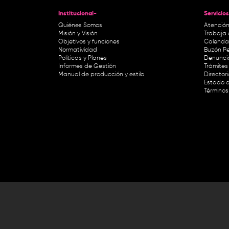
Institucional-
Servicios
Quiénes Somos
Atención
Misión y Visión
Trabaja 
Objetivos y funciones
Calendar
Normatividad
Buzón Pe
Políticas y Planes
Denunci
Informes de Gestión
Trámites 
Manual de producción y estilo
Director
Estado d
Términos
Lunes a viernes de 8:30 a.m. a 1 p
RTVC Sistema de Medios Públicos,