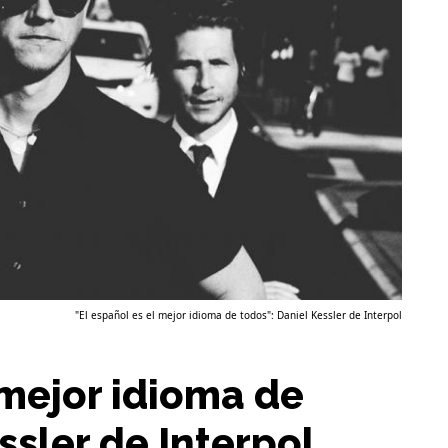
"El español es el mejor idioma de todos": Daniel Kessler de Interpol
 mejor idioma de
ssler de Interpol