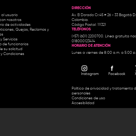
DIRECCIÓN
 al usuario
Av. El Dorado Cr.45 # 26 - 33 Bogotá D
con nosotros
Colombia.
io de actividades
Código Postal: 111321
TELÉFONOS
ticiones, Quejas, Reclamos y
as
(+57) (601) 2200700. Línea gratuita nac
y Servicios
018000123414
io de funcionarios
HORARIO DE ATENCIÓN
e su solicitud
Lunes a viernes de 8:00 a.m. a 5:00 p
 y Condiciones
Instagram
Facebook
Política de privacidad y tratamiento 
personales
Condiciones de uso
Accesibilidad
Horario de atención y entrega de premios:
.m. y de 2:30 p.m. a 4:30 p.m.
Línea directa Radio Nacional de 
 Carrera 45 # 26-33, Bogotá.
Nacional de Colombia 01 8000