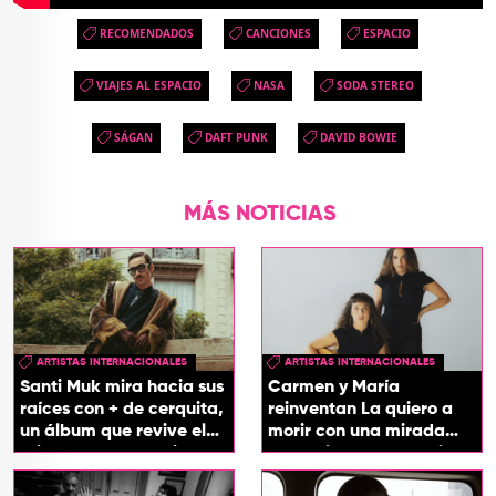
RECOMENDADOS
CANCIONES
ESPACIO
VIAJES AL ESPACIO
NASA
SODA STEREO
SÁGAN
DAFT PUNK
DAVID BOWIE
MÁS NOTICIAS
ARTISTAS INTERNACIONALES
ARTISTAS INTERNACIONALES
Santi Muk mira hacia sus
Carmen y María
raíces con + de cerquita,
reinventan La quiero a
un álbum que revive el
morir con una mirada
origen de sus canciones
entre el flamenco y el
soul