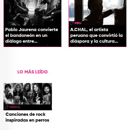
PERU
Pablo Jaurena convierte
A.CHAL, el artista
el bandoneón en un
peruano que convirtió la
diálogo entre
diáspora y la cultura
generaciones con el
chicha en su sonido
videoclip de Un dios
hecho cenizas
LO MÁS LEÍDO
PERROS
Canciones de rock
inspiradas en perros