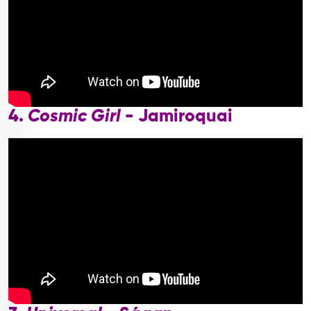
4.
Cosmic Girl
- Jamiroquai