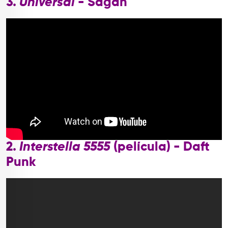
3.
Universal
- Ságan
2.
Interstella 5555
(película) - Daft
Punk