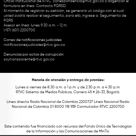
Oficial Institucional de RTVC
correspondencia@rtvc.gov.co
o diligenciar el
formulario en línea:
Contacto PQRSD.
Al momento de registrar su petición, se generará un código con el cual
usted podrá realizar el seguimiento, para ello, ingrese a:
Seguimiento de
PQRS
Asesor en línea: lunes 9:30 a.m. - 12 m.
(+57) (601) 2200700
Correo de notificaciones judiciales:
notificacionesjudiciales@rtvc.gov.co
Denuncias por actos de corrupción:
soytransparente@rtvc.gov.co
Horario de atención y entrega de premios:
Lunes a viernes de 8:30 a.m. a 1 p.m. y de 2:30 p.m. a 4:30 p.m.
RTVC Sistema de Medios Públicos, Carrera 45 # 26-33, Bogotá.
Línea directa Radio Nacional de Colombia 2200727 Línea Nacional Radio
Nacional de Colombia 01 8000 118 959. Conmutador RTVC 2200700
Este contenido fue financiado con recursos del Fondo Único de Tecnologías
de la Información y las Comunicaciones de MinTic.