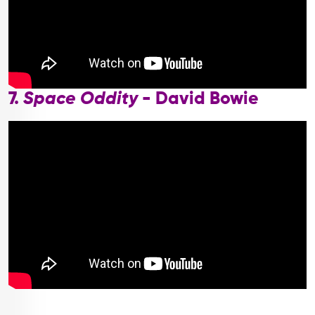
7.
Space Oddity
- David Bowie