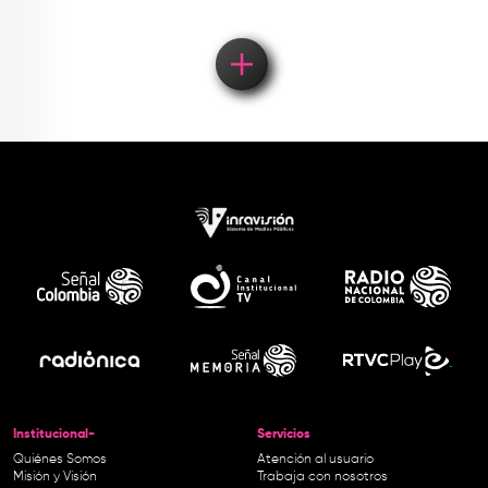
Institucional-
Servicios
Quiénes Somos
Atención al usuario
Misión y Visión
Trabaja con nosotros