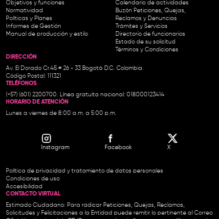
Objetivos y funciones
Calendario de actividades
Normatividad
Buzón Peticiones, Quejas,
Políticas y Planes
Reclamos y Denuncias
Informes de Gestión
Trámites y Servicios
Manual de producción y estilo
Directorio de funcionarios
Estado de su solicitud
Términos y Condiciones
DIRECCIÓN
Av. El Dorado Cr.45 # 26 - 33 Bogotá D.C. Colombia.
Código Postal: 111321
TELÉFONOS
(+57) (601) 2200700. Línea gratuita nacional: 018000123414
HORARIO DE ATENCIÓN
Lunes a viernes de 8:00 a.m. a 5:00 p.m.
Instagram
Facebook
X
Política de privacidad y tratamiento de datos personales
Condiciones de uso
Accesibilidad
CONTACTO VIRTUAL
Estimado Ciudadano: Para radicar Peticiones, Quejas, Reclamos,
Solicitudes y Felicitaciones a la Entidad puede remitir lo pertinente al Correo