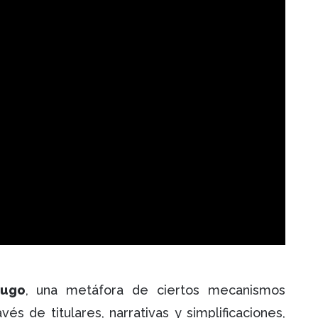
dugo
, una metáfora de ciertos mecanismos
és de titulares, narrativas y simplificaciones,