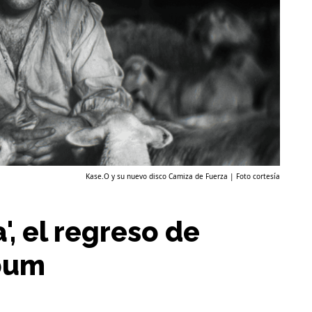
Kase.O y su nuevo disco Camiza de Fuerza | Foto cortesía
', el regreso de
bum