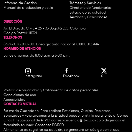
Informes de Gestión
Trámites y Servicios
Manual de producción y estilo
Directorio de funcionarios
Estado de su solicitud
Términos y Condiciones
DIRECCIÓN
Av. El Dorado Cr.45 # 26 - 33 Bogotá D.C. Colombia.
Código Postal: 111321
TELÉFONOS
(+57) (601) 2200700. Línea gratuita nacional: 018000123414
HORARIO DE ATENCIÓN
Lunes a viernes de 8:00 a.m. a 5:00 p.m.
Instagram
Facebook
X
Política de privacidad y tratamiento de datos personales
Condiciones de uso
Accesibilidad
CONTACTO VIRTUAL
Estimado Ciudadano: Para radicar Peticiones, Quejas, Reclamos,
Solicitudes y Felicitaciones a la Entidad puede remitir lo pertinente al Correo
Oficial Institucional de RTVC
correspondencia@rtvc.gov.co
o diligenciar el
formulario en línea:
Contacto PQRSD.
Al momento de registrar su petición, se generará un código con el cual