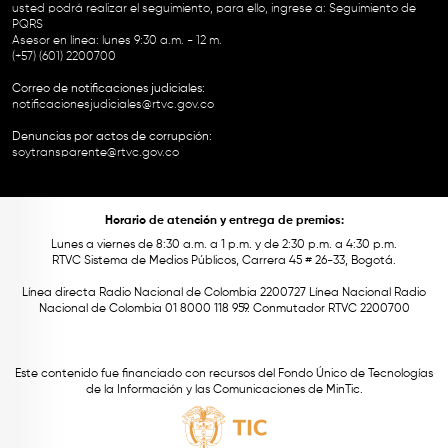
usted podrá realizar el seguimiento, para ello, ingrese a:
Seguimiento de
PQRS
Asesor en línea: lunes 9:30 a.m. - 12 m.
(+57) (601) 2200700
Correo de notificaciones judiciales:
notificacionesjudiciales@rtvc.gov.co
Denuncias por actos de corrupción:
soytransparente@rtvc.gov.co
Horario de atención y entrega de premios:
Lunes a viernes de 8:30 a.m. a 1 p.m. y de 2:30 p.m. a 4:30 p.m.
RTVC Sistema de Medios Públicos, Carrera 45 # 26-33, Bogotá.
Línea directa Radio Nacional de Colombia 2200727 Línea Nacional Radio
Nacional de Colombia 01 8000 118 959. Conmutador RTVC 2200700
Este contenido fue financiado con recursos del Fondo Único de Tecnologías
de la Información y las Comunicaciones de MinTic.