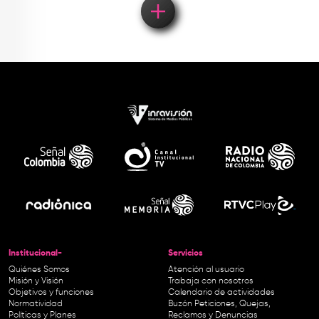
Institucional-
Servicios
Quiénes Somos
Atención al usuario
Misión y Visión
Trabaja con nosotros
Objetivos y funciones
Calendario de actividades
Normatividad
Buzón Peticiones, Quejas,
Políticas y Planes
Reclamos y Denuncias