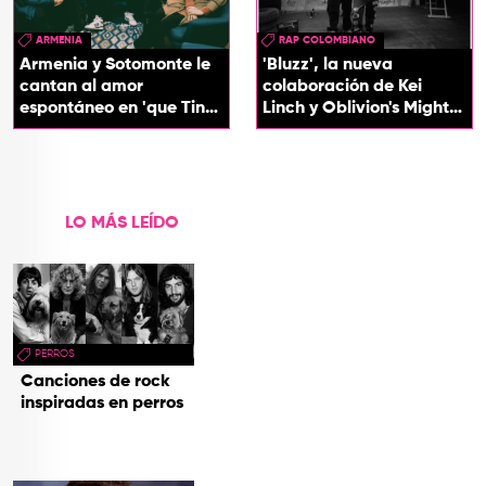
ARMENIA
RAP COLOMBIANO
Armenia y Sotomonte le
'Bluzz', la nueva
cantan al amor
colaboración de Kei
espontáneo en 'que Tin
Linch y Oblivion's Mighty
que Tan'
Trash
LO MÁS LEÍDO
PERROS
Canciones de rock
inspiradas en perros