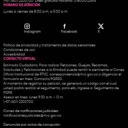
(+57) (601) 2200700. Línea gratuita nacional: 018000123414
HORARIO DE ATENCIÓN
Lunes a viernes de 8:00 a.m. a 5:00 p.m.
Instagram
Facebook
X
Política de privacidad y tratamiento de datos personales
Condiciones de uso
Accesibilidad
CONTACTO VIRTUAL
Estimado Ciudadano: Para radicar Peticiones, Quejas, Reclamos,
Solicitudes y Felicitaciones a la Entidad puede remitir lo pertinente al Correo
Oficial Institucional de RTVC
correspondencia@rtvc.gov.co
o diligenciar el
formulario en línea:
Contacto PQRSD.
Al momento de registrar su petición, se generará un código con el cual
usted podrá realizar el seguimiento, para ello, ingrese a:
Seguimiento de
PQRS
Asesor en línea: lunes 9:30 a.m. - 12 m.
(+57) (601) 2200700
Correo de notificaciones judiciales:
notificacionesjudiciales@rtvc.gov.co
Denuncias por actos de corrupción: