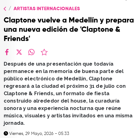
TOP
ARTISTAS INTERNACIONALES
QUIÉNES SOMOS
Claptone vuelve a Medellín y prepara
CONTACTO
una nueva edición de 'Claptone &
Friends'
facebook
X
whatsapp
Después de una presentación que todavía
permanece en la memoria de buena parte del
público electrónico de Medellín, Claptone
regresará a la ciudad el próximo 31 de julio con
Claptone & Friends, un formato de fiesta
construido alrededor del house, la curaduría
sonora y una experiencia nocturna que reúne
música, visuales y artistas invitados en una misma
jornada.
Viernes, 29 Mayo, 2026 - 05:33