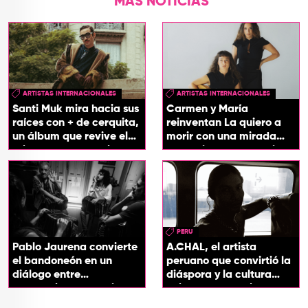
MÁS NOTICIAS
ARTISTAS INTERNACIONALES
ARTISTAS INTERNACIONALES
Santi Muk mira hacia sus
Carmen y María
raíces con + de cerquita,
reinventan La quiero a
un álbum que revive el
morir con una mirada
origen de sus canciones
entre el flamenco y el
soul
PERU
Pablo Jaurena convierte
A.CHAL, el artista
el bandoneón en un
peruano que convirtió la
diálogo entre
diáspora y la cultura
generaciones con el
chicha en su sonido
videoclip de Un dios