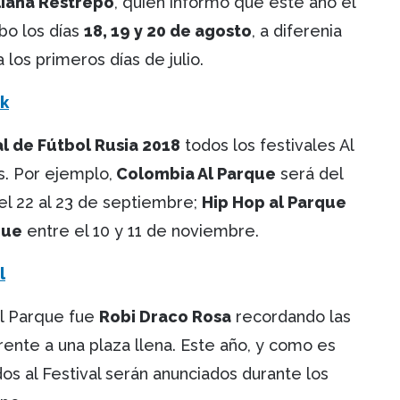
liana Restrepo
, quien informó que este año el
bo los días
18, 19 y 20 de agosto
, a diferenia
los primeros días de julio.
ck
l de Fútbol Rusia 2018
todos los festivales Al
s. Por ejemplo,
Colombia Al Parque
será del
el 22 al 23 de septiembre;
Hip Hop al Parque
que
entre el 10 y 11 de noviembre.
l
Al Parque fue
Robi Draco Rosa
recordando las
rente a una plaza llena. Este año, y como es
dos al Festival serán anunciados durante los