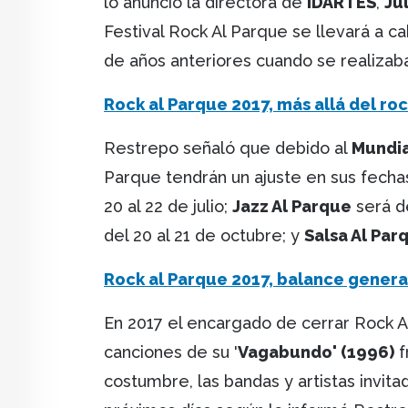
lo anunció la directora de
IDARTES
,
Ju
Festival Rock Al Parque se llevará a ca
de años anteriores cuando se realizaba 
Rock al Parque 2017, más allá del ro
Restrepo señaló que debido al
Mundia
Parque tendrán un ajuste en sus fecha
20 al 22 de julio;
Jazz Al Parque
será d
del 20 al 21 de octubre; y
Salsa Al Par
Rock al Parque 2017, balance genera
En 2017 el encargado de cerrar Rock 
canciones de su '
Vagabundo' (1996)
f
costumbre, las bandas y artistas invita