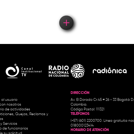
DIRECCIÓN
 al usuario
Av. El Dorado Cr.45 # 26 - 33 Bogotá D
con nosotros
Colombia.
io de actividades
Código Postal: 111321
TELÉFONOS
ticiones, Quejas, Reclamos y
as
(+57) (601) 2200700. Línea gratuita nac
y Servicios
018000123414
io de funcionarios
HORARIO DE ATENCIÓN
e su solicitud