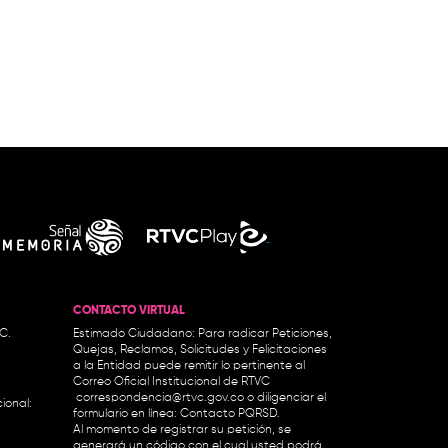
CONTACTO VIRTUAL
.C.
Estimado Ciudadano: Para radicar Peticiones,
Quejas, Reclamos, Solicitudes y Felicitaciones
a la Entidad puede remitir lo pertinente al
Correo Oficial Institucional de RTVC
correspondencia@rtvc.gov.co
o diligenciar el
ional:
formulario en línea:
Contacto PQRSD.
Al momento de registrar su petición, se
generará un código con el cual usted podrá