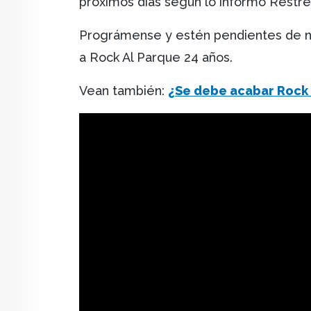
próximos días según lo informó Restre
Prográmense y estén pendientes de nu
a Rock Al Parque 24 años.
Vean también:
¿Se debe acabar Rock 