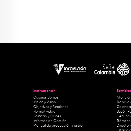
Institucional-
Servicios
Quiénes Somos
Atención
Misión y Visión
Trabaja 
Objetivos y funciones
Calendar
Normatividad
Buzón Pe
Políticas y Planes
Denunci
Informes de Gestión
Trámites 
Manual de producción y estilo
Director
Estado d