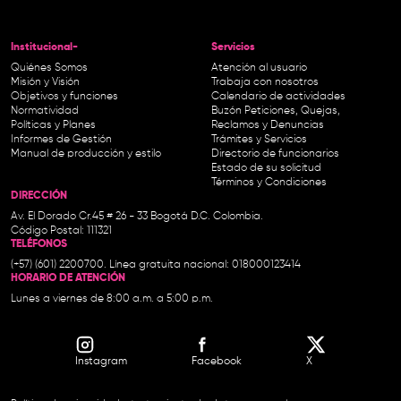
Institucional-
Servicios
Quiénes Somos
Atención al usuario
Misión y Visión
Trabaja con nosotros
Objetivos y funciones
Calendario de actividades
Normatividad
Buzón Peticiones, Quejas,
Políticas y Planes
Reclamos y Denuncias
Informes de Gestión
Trámites y Servicios
Manual de producción y estilo
Directorio de funcionarios
Estado de su solicitud
Términos y Condiciones
DIRECCIÓN
Av. El Dorado Cr.45 # 26 - 33 Bogotá D.C. Colombia.
Código Postal: 111321
TELÉFONOS
(+57) (601) 2200700. Línea gratuita nacional: 018000123414
HORARIO DE ATENCIÓN
Lunes a viernes de 8:00 a.m. a 5:00 p.m.
Instagram
Facebook
X