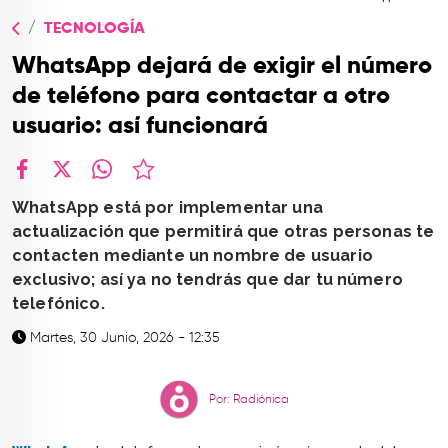
TOP
TECNOLOGÍA
QUIÉNES SOMOS
WhatsApp dejará de exigir el número
CONTACTO
de teléfono para contactar a otro
usuario: así funcionará
facebook
X
whatsapp
WhatsApp está por implementar una
actualización que permitirá que otras personas te
contacten mediante un nombre de usuario
exclusivo; así ya no tendrás que dar tu número
telefónico.
Martes, 30 Junio, 2026 - 12:35
Por: Radiónica