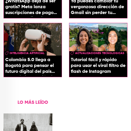
¿WhatsApp deja de ser
Ya puedes cambiar tu
gratis? Meta lanza
vergonzosa dirección de
suscripciones de pago
Gmail sin perder tu
para sus aplicaciones
cuenta
INTELIGENCIA ARTIFICIAL
ACTUALIZACIONES TECNOLOGICAS
Colombia 5.0 llega a
Tutorial fácil y rápido
Bogotá para pensar el
para usar el viral filtro de
futuro digital del país
flash de Instagram
desde la innovación, la
tecnología y los
territorios
LO MÁS LEÍDO