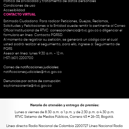
Política de privacidad y tratamiento de datos personales
Condiciones de uso
Accesibilidad
CONTACTO VIRTUAL
Estimado Ciudadano: Para radicar Peticiones, Quejas, Reclamos,
Solicitudes y Felicitaciones a la Entidad puede remitir lo pertinente al Correo
Oficial Institucional de RTVC
correspondencia@rtvc.gov.co
o diligenciar el
formulario en línea:
Contacto PQRSD.
Al momento de registrar su petición, se generará un código con el cual
usted podrá realizar el seguimiento, para ello, ingrese a:
Seguimiento de
PQRS
Asesor en línea: lunes 9:30 a.m. - 12 m.
(+57) (601) 2200700
Correo de notificaciones judiciales:
notificacionesjudiciales@rtvc.gov.co
Denuncias por actos de corrupción:
soytransparente@rtvc.gov.co
Horario de atención y entrega de premios:
Lunes a viernes de 8:30 a.m. a 1 p.m. y de 2:30 p.m. a 4:30 p.m.
RTVC Sistema de Medios Públicos, Carrera 45 # 26-33, Bogotá.
Línea directa Radio Nacional de Colombia 2200727 Línea Nacional Radio