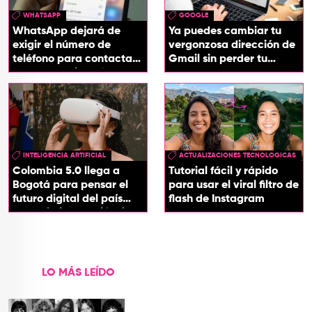
WHATSAPP
GOOGLE
WhatsApp dejará de
Ya puedes cambiar tu
exigir el número de
vergonzosa dirección de
teléfono para contactar
Gmail sin perder tu
a otro usuario: así
cuenta
funcionará
INTELIGENCIA ARTIFICIAL
ACTUALIZACIONES TECNOLOGICAS
Colombia 5.0 llega a
Tutorial fácil y rápido
Bogotá para pensar el
para usar el viral filtro de
futuro digital del país
flash de Instagram
desde la innovación, la
tecnología y los
territorios
LO MÁS LEÍDO