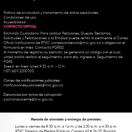
Política de privacidad y tratamiento de datos personales
Condiciones de uso
Accesibilidad
CONTACTO VIRTUAL
Estimado Ciudadano: Para radicar Peticiones, Quejas, Reclamos,
Solicitudes y Felicitaciones a la Entidad puede remitir lo pertinente al Correo
Oficial Institucional de RTVC
correspondencia@rtvc.gov.co
o diligenciar el
formulario en línea:
Contacto PQRSD.
Al momento de registrar su petición, se generará un código con el cual
usted podrá realizar el seguimiento, para ello, ingrese a:
Seguimiento de
PQRS
Asesor en línea: lunes 9:30 a.m. - 12 m.
(+57) (601) 2200700
Correo de notificaciones judiciales:
notificacionesjudiciales@rtvc.gov.co
Denuncias por actos de corrupción:
soytransparente@rtvc.gov.co
Horario de atención y entrega de premios:
Lunes a viernes de 8:30 a.m. a 1 p.m. y de 2:30 p.m. a 4:30 p.m.
RTVC Sistema de Medios Públicos, Carrera 45 # 26-33, Bogotá.