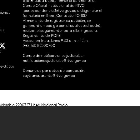
a la Entidad puede remitir lo pertinente al
Correo Oficial Institucional de RTVC
correspondencia@rtvc.gov.co
o diligenciar el
ional:
formulario en línea:
Contacto PQRSD.
Al momento de registrar su petición, se
generará un código con el cual usted podrá
.m.
realizar el seguimiento, para ello, ingrese a:
Seguimiento de PQRS
Asesor en línea: lunes 9:30 a.m. - 12 m.
(+57) (601) 2200700
X
Correo de notificaciones judiciales:
notificacionesjudiciales@rtvc.gov.co
de datos
Denuncias por actos de corrupción:
soytransparente@rtvc.gov.co
Colombia 2200727 Línea Nacional Radio
 118 959. Conmutador RTVC 2200700