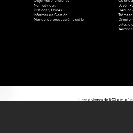
Objetivos y funciones
Calendar
Normatividad
Buzón Pe
Políticas y Planes
Denunci
Informes de Gestión
Trámites 
Manual de producción y estilo
Director
Estado d
Términos
Lunes a viernes de 8:30 a.m. a 1 p
RTVC Sistema de Medios Públicos,
Este contenido fue financiado con