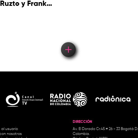
Ruzto y Frank
Takuma en
concierto
DIRECCIÓN
 al usuario
Av. El Dorado Cr.45 # 26 - 33 Bogotá D
con nosotros
Colombia.