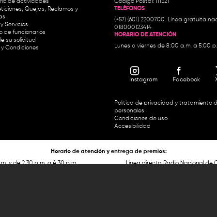
io de actividades
Código Postal: 111321
TELÉFONOS
ticiones, Quejas, Reclamos y
as
(+57) (601) 2200700. Línea gratuita nac
y Servicios
018000123414
io de funcionarios
HORARIO DE ATENCIÓN
e su solicitud
Lunes a viernes de 8:00 a.m. a 5:00 p
 y Condiciones
Instagram
Facebook
Política de privacidad y tratamiento 
personales
Condiciones de uso
Accesibilidad
Horario de atención y entrega de premios:
.m. y de 2:30 p.m. a 4:30 p.m.
Línea directa Radio Nacional de 
 Carrera 45 # 26-33, Bogotá.
Nacional de Colombia 01 8000
 recursos del Fondo Único de Tecnologías de la
Información y las Comunicaciones de MinTic.