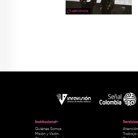
AEROPHON
Institucional-
Servicios
Quiénes Somos
Atención
Misión y Visión
Trabaja 