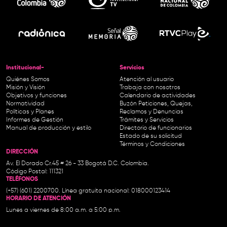
Institucional-
Servicios
Quiénes Somos
Atención al usuario
Misión y Visión
Trabaja con nosotros
Objetivos y funciones
Calendario de actividades
Normatividad
Buzón Peticiones, Quejas,
Políticas y Planes
Reclamos y Denuncias
Informes de Gestión
Trámites y Servicios
Manual de producción y estilo
Directorio de funcionarios
Estado de su solicitud
Términos y Condiciones
DIRECCIÓN
Av. El Dorado Cr.45 # 26 - 33 Bogotá D.C. Colombia.
Código Postal: 111321
TELÉFONOS
(+57) (601) 2200700. Línea gratuita nacional: 018000123414
HORARIO DE ATENCIÓN
Lunes a viernes de 8:00 a.m. a 5:00 p.m.