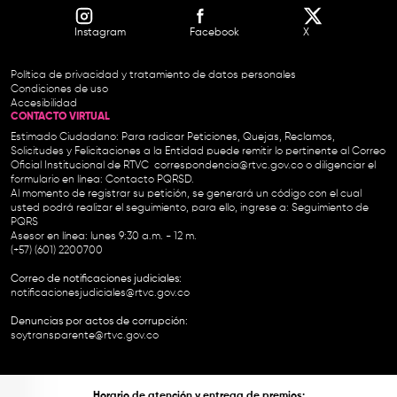
Instagram
Facebook
X
Política de privacidad y tratamiento de datos personales
Condiciones de uso
Accesibilidad
CONTACTO VIRTUAL
Estimado Ciudadano: Para radicar Peticiones, Quejas, Reclamos,
Solicitudes y Felicitaciones a la Entidad puede remitir lo pertinente al Correo
Oficial Institucional de RTVC
correspondencia@rtvc.gov.co
o diligenciar el
formulario en línea:
Contacto PQRSD.
Al momento de registrar su petición, se generará un código con el cual
usted podrá realizar el seguimiento, para ello, ingrese a:
Seguimiento de
PQRS
Asesor en línea: lunes 9:30 a.m. - 12 m.
(+57) (601) 2200700
Correo de notificaciones judiciales:
notificacionesjudiciales@rtvc.gov.co
Denuncias por actos de corrupción:
soytransparente@rtvc.gov.co
Horario de atención y entrega de premios: