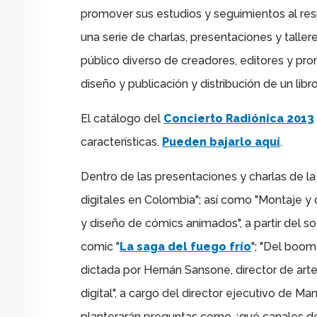
promover sus estudios y seguimientos al resp
una serie de charlas, presentaciones y taller
público diverso de creadores, editores y pro
diseño y publicación y distribución de un libro 
El catálogo del
Concierto Radiónica 2013
características.
Pueden bajarlo aquí
.
Dentro de las p
resentaciones y charlas de la
digitales en Colombia"; así como "
Montaje y d
y diseño de cómics animados", a partir del s
comic "
La saga del fuego frío
";
"
Del boom a
dictada por
Hernán Sansone, director de art
digital", a cargo del director ejecutivo de M
planterarán preguntas como ¿qué canales de d