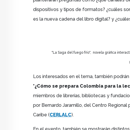
dispositivos y tipos de formatos? ¿cuáles s
es la nueva cadena del libro digital? y ¿cuál
"La Saga del fuego frío",
novela gráfica intera
Los interesados en el tema, también podrán a
"
¿Cómo se prepara Colombia para la lect
miembros de librerías, bibliotecas y fundac
por
Bernardo Jaramillo, del Centro Regional 
Caribe (
CERLALC
).
En el evento, también se mostrarán distintos 