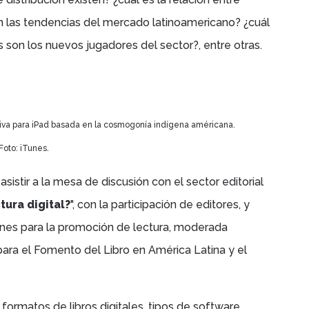
on las tendencias del mercado latinoamericano? ¿cuál
es son los nuevos jugadores del sector?, entre otras.
ctiva para iPad basada en la cosmogonía indígena américana.
Foto: iTunes.
sistir a la m
esa de discusión con el sector editorial
ura digital?
", con la participación de editores, y
iones para la promoción de lectura, moderada
para el Fomento del Libro en América Latina y el
formatos de libros digitales, tipos de software