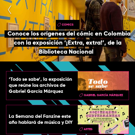
TOP
QUIÉNES SOMOS
COMICS
CONTACTO
Conoce los orígenes del cómic en Colombia
con la exposición ‘¡Extra, extra!’, de la
Biblioteca Nacional
‘Todo se sabe’, la exposición
que reúne los archivos de
Gabriel García Márquez
GABRIEL GARCÍA MÁRQUEZ
La Semana del Fanzine este
año hablará de música y DIY
ARTES