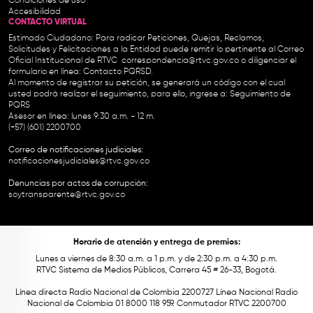
Condiciones de uso
Accesibilidad
CONTACTO VIRTUAL
Estimado Ciudadano: Para radicar Peticiones, Quejas, Reclamos,
Solicitudes y Felicitaciones a la Entidad puede remitir lo pertinente al Correo
Oficial Institucional de RTVC
correspondencia@rtvc.gov.co
o diligenciar el
formulario en línea:
Contacto PQRSD.
Al momento de registrar su petición, se generará un código con el cual
usted podrá realizar el seguimiento, para ello, ingrese a:
Seguimiento de
PQRS
Asesor en línea: lunes 9:30 a.m. - 12 m.
(+57) (601) 2200700
Correo de notificaciones judiciales:
notificacionesjudiciales@rtvc.gov.co
Denuncias por actos de corrupción:
soytransparente@rtvc.gov.co
Horario de atención y entrega de premios:
Lunes a viernes de 8:30 a.m. a 1 p.m. y de 2:30 p.m. a 4:30 p.m.
RTVC Sistema de Medios Públicos, Carrera 45 # 26-33, Bogotá.
Línea directa Radio Nacional de Colombia 2200727 Línea Nacional Radio
Nacional de Colombia 01 8000 118 959. Conmutador RTVC 2200700