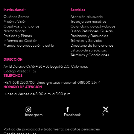
Institucional-
Servicios
Quiénes Somos
Atención al usuario
Misión y Visión
Trabaja con nosotros
Objetivos y funciones
Calendario de actividades
Normatividad
Buzón Peticiones, Quejas,
Políticas y Planes
Reclamos y Denuncias
Informes de Gestión
Trámites y Servicios
Manual de producción y estilo
Directorio de funcionarios
Estado de su solicitud
Términos y Condiciones
DIRECCIÓN
Av. El Dorado Cr.45 # 26 - 33 Bogotá D.C. Colombia.
Código Postal: 111321
TELÉFONOS
(+57) (601) 2200700. Línea gratuita nacional: 018000123414
HORARIO DE ATENCIÓN
Lunes a viernes de 8:00 a.m. a 5:00 p.m.
Instagram
Facebook
X
Política de privacidad y tratamiento de datos personales