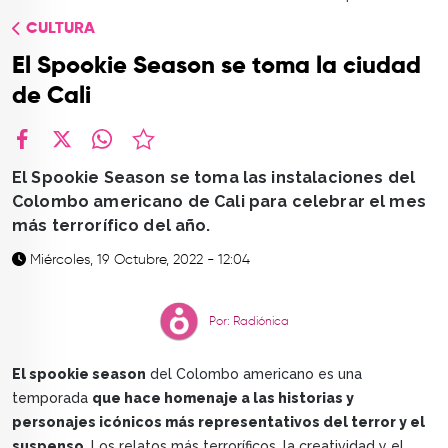
TOP
CULTURA
QUIÉNES SOMOS
El Spookie Season se toma la ciudad
CONTACTO
de Cali
facebook
X
whatsapp
El Spookie Season se toma las instalaciones del
Colombo americano de Cali para celebrar el mes
más terrorífico del año.
Miércoles, 19 Octubre, 2022 - 12:04
Por: Radiónica
El spookie season
del Colombo americano es una
temporada
que hace homenaje a las historias y
personajes icónicos más representativos del terror y el
suspenso
. Los relatos más terroríficos, la creatividad y el