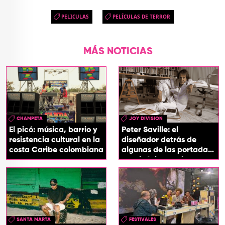
PELICULAS
PELÍCULAS DE TERROR
MÁS NOTICIAS
CHAMPETA
JOY DIVISION
El picó: música, barrio y
Peter Saville: el
resistencia cultural en la
diseñador detrás de
costa Caribe colombiana
algunas de las portadas
más icónicas del rock
SANTA MARTA
FESTIVALES