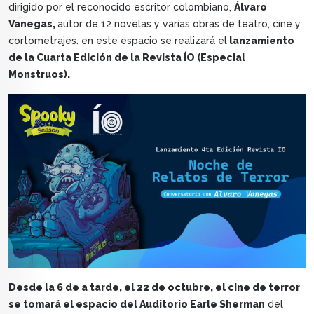
dirigido por el reconocido escritor colombiano,
Álvaro
Vanegas,
autor de 12 novelas y varias obras de teatro, cine y
cortometrajes. en este espacio se realizará el
lanzamiento
de la Cuarta Edición de la Revista ÍO (Especial
Monstruos).
Desde la 6 de a tarde, el 22 de octubre, el cine de terror
se tomará el espacio del Auditorio Earle Sherman
del