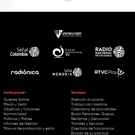
Institucional-
Servicios
Quiénes Somos
Atención al usuario
Misión y Visión
Trabaja con nosotros
Objetivos y funciones
Calendario de actividades
Normatividad
Buzón Peticiones, Quejas,
Políticas y Planes
Reclamos y Denuncias
Informes de Gestión
Trámites y Servicios
Manual de producción y estilo
Directorio de funcionarios
Estado de su solicitud