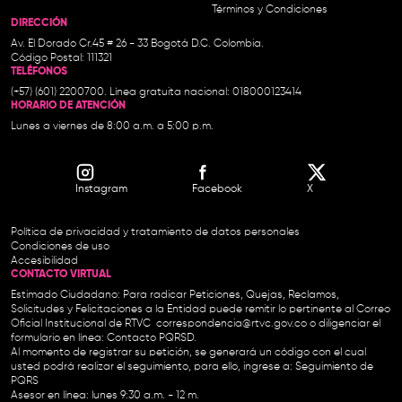
Términos y Condiciones
DIRECCIÓN
Av. El Dorado Cr.45 # 26 - 33 Bogotá D.C. Colombia.
Código Postal: 111321
TELÉFONOS
(+57) (601) 2200700. Línea gratuita nacional: 018000123414
HORARIO DE ATENCIÓN
Lunes a viernes de 8:00 a.m. a 5:00 p.m.
Instagram
Facebook
X
Política de privacidad y tratamiento de datos personales
Condiciones de uso
Accesibilidad
CONTACTO VIRTUAL
Estimado Ciudadano: Para radicar Peticiones, Quejas, Reclamos,
Solicitudes y Felicitaciones a la Entidad puede remitir lo pertinente al Correo
Oficial Institucional de RTVC
correspondencia@rtvc.gov.co
o diligenciar el
formulario en línea:
Contacto PQRSD.
Al momento de registrar su petición, se generará un código con el cual
usted podrá realizar el seguimiento, para ello, ingrese a:
Seguimiento de
PQRS
Asesor en línea: lunes 9:30 a.m. - 12 m.