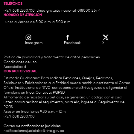
TELÉFONOS
(+57) (601) 2200700. Línea gratuita nacional: 018000123414
HORARIO DE ATENCIÓN
Lunes a viernes de 8:00 a.m. a 5:00 p.m.
Instagram
Facebook
X
Política de privacidad y tratamiento de datos personales
Condiciones de uso
Accesibilidad
CONTACTO VIRTUAL
Estimado Ciudadano: Para radicar Peticiones, Quejas, Reclamos,
Solicitudes y Felicitaciones a la Entidad puede remitir lo pertinente al Correo
Oficial Institucional de RTVC
correspondencia@rtvc.gov.co
o diligenciar el
formulario en línea:
Contacto PQRSD.
Al momento de registrar su petición, se generará un código con el cual
usted podrá realizar el seguimiento, para ello, ingrese a:
Seguimiento de
PQRS
Asesor en línea: lunes 9:30 a.m. - 12 m.
(+57) (601) 2200700
Correo de notificaciones judiciales:
notificacionesjudiciales@rtvc.gov.co