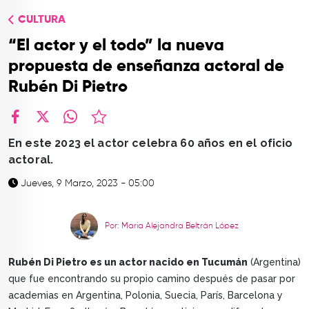
TOP
CULTURA
QUIÉNES SOMOS
“El actor y el todo” la nueva
CONTACTO
propuesta de enseñanza actoral de
Rubén Di Pietro
facebook
X
whatsapp
En este 2023 el actor celebra 60 años en el oficio
actoral.
Jueves, 9 Marzo, 2023 - 05:00
Por: Maria Alejandra Beltrán López
Rubén Di Pietro es un actor nacido en Tucumán
(Argentina)
que fue encontrando su propio camino después de pasar por
academias en Argentina, Polonia, Suecia, París, Barcelona y