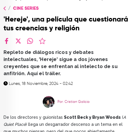
TOP
CINE SERIES
QUIÉNES SOMOS
'Hereje', una película que cuestionará
CONTACTO
tus creencias y religión
facebook
X
whatsapp
Repleto de diálogos ricos y debates
intelectuales, 'Hereje' sigue a dos jóvenes
creyentes que se enfrentan al intelecto de su
anfitrión. Aquí el tráiler.
Lunes, 18 Noviembre, 2024 - 02:42
Por: Cristian Galicia
De los directores y guionistas
Scott Beck y Bryan Woods
(
A
Quiet Place
) llega un desgarrador descenso a un tema en el
que muchos piensan, pero del que pocos abiertamente