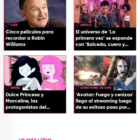
CINE
NETFLIX
Cinco películas para
El universo de 'La
recordar a Robin
primera vez' se expande
Williams
con 'Salcedo, cuero y
boogaloo', spin off
SERIES
DIRECTORES DE CINE
Dulce Princesa y
'Avatar: Fuego y cenizas'
Marceline, las
llega al streaming luego
protagonistas del
de su exitoso paso por
próximo spin-off de 'Hora
cines
de Aventura'