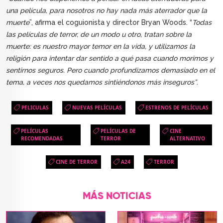
una película, para nosotros no hay nada más aterrador que la
muerte
”, afirma el coguionista y director Bryan Woods. “
Todas
las películas de terror, de un modo u otro, tratan sobre la
muerte: es nuestro mayor temor en la vida, y utilizamos la
religión para intentar dar sentido a qué pasa cuando morimos y
sentirnos seguros. Pero cuando profundizamos demasiado en el
tema, a veces nos quedamos sintiéndonos más inseguros”
.
PELICULAS
NUEVAS PELÍCULAS
ESTRENOS DE PELÍCULAS
PELÍCULAS
PELÍCULAS DE
CINE
RECOMENDADAS
TERROR
ALTERNATIVO
CINE DE TERROR
A24
TERROR
MÁS NOTICIAS