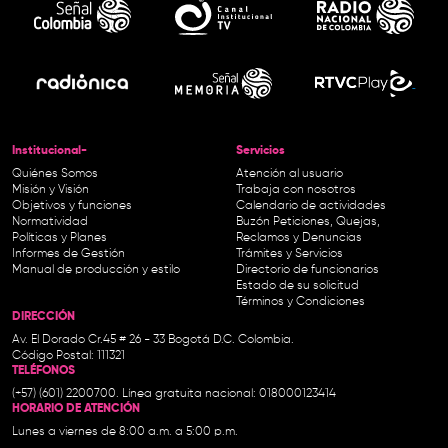
Institucional-
Servicios
Quiénes Somos
Atención al usuario
Misión y Visión
Trabaja con nosotros
Objetivos y funciones
Calendario de actividades
Normatividad
Buzón Peticiones, Quejas,
Políticas y Planes
Reclamos y Denuncias
Informes de Gestión
Trámites y Servicios
Manual de producción y estilo
Directorio de funcionarios
Estado de su solicitud
Términos y Condiciones
DIRECCIÓN
Av. El Dorado Cr.45 # 26 - 33 Bogotá D.C. Colombia.
Código Postal: 111321
TELÉFONOS
(+57) (601) 2200700. Línea gratuita nacional: 018000123414
HORARIO DE ATENCIÓN
Lunes a viernes de 8:00 a.m. a 5:00 p.m.