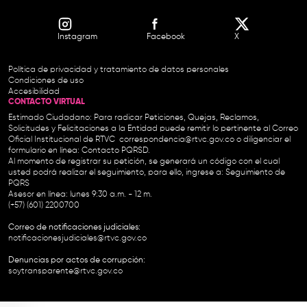
Instagram
Facebook
X
Política de privacidad y tratamiento de datos personales
Condiciones de uso
Accesibilidad
CONTACTO VIRTUAL
Estimado Ciudadano: Para radicar Peticiones, Quejas, Reclamos,
Solicitudes y Felicitaciones a la Entidad puede remitir lo pertinente al Correo
Oficial Institucional de RTVC
correspondencia@rtvc.gov.co
o diligenciar el
formulario en línea:
Contacto PQRSD.
Al momento de registrar su petición, se generará un código con el cual
usted podrá realizar el seguimiento, para ello, ingrese a:
Seguimiento de
PQRS
Asesor en línea: lunes 9:30 a.m. - 12 m.
(+57) (601) 2200700
Correo de notificaciones judiciales:
notificacionesjudiciales@rtvc.gov.co
Denuncias por actos de corrupción:
soytransparente@rtvc.gov.co