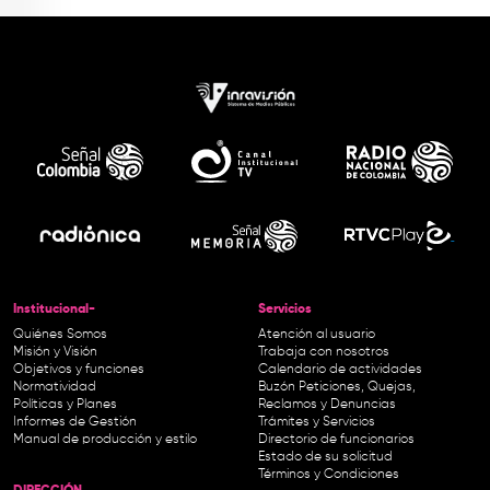
Institucional-
Servicios
Quiénes Somos
Atención al usuario
Misión y Visión
Trabaja con nosotros
Objetivos y funciones
Calendario de actividades
Normatividad
Buzón Peticiones, Quejas,
Políticas y Planes
Reclamos y Denuncias
Informes de Gestión
Trámites y Servicios
Manual de producción y estilo
Directorio de funcionarios
Estado de su solicitud
Términos y Condiciones