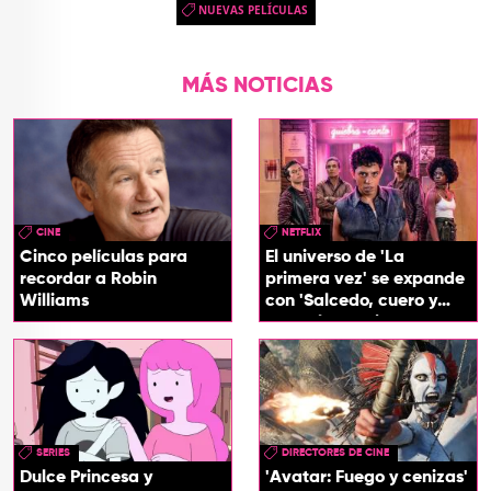
NUEVAS PELÍCULAS
MÁS NOTICIAS
CINE
NETFLIX
Cinco películas para
El universo de 'La
recordar a Robin
primera vez' se expande
Williams
con 'Salcedo, cuero y
boogaloo', spin off
SERIES
DIRECTORES DE CINE
Dulce Princesa y
'Avatar: Fuego y cenizas'