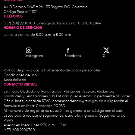
DIRECCIÓN
Av. El Dorado Cr.45 # 26 - 33 Bogotá D.C. Colombia.
Código Postal: 111321
TELÉFONOS
(+57) (601) 2200700. Línea gratuita nacional: 018000123414
HORARIO DE ATENCIÓN
Lunes a viernes de 8:00 a.m. a 5:00 p.m.
Instagram
Facebook
X
Política de privacidad y tratamiento de datos personales
Condiciones de uso
Accesibilidad
CONTACTO VIRTUAL
Estimado Ciudadano: Para radicar Peticiones, Quejas, Reclamos,
Solicitudes y Felicitaciones a la Entidad puede remitir lo pertinente al Correo
Oficial Institucional de RTVC
correspondencia@rtvc.gov.co
o diligenciar el
formulario en línea:
Contacto PQRSD.
Al momento de registrar su petición, se generará un código con el cual
usted podrá realizar el seguimiento, para ello, ingrese a:
Seguimiento de
PQRS
Asesor en línea: lunes 9:30 a.m. - 12 m.
(+57) (601) 2200700