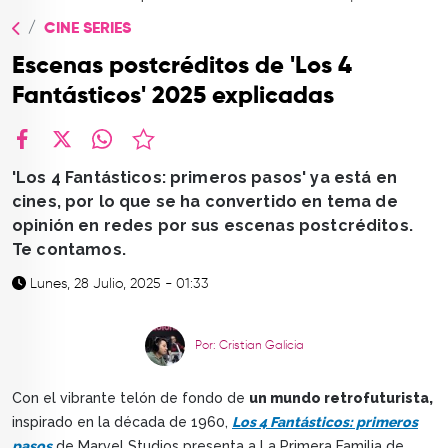
TOP
CINE SERIES
QUIÉNES SOMOS
Escenas postcréditos de 'Los 4
CONTACTO
Fantásticos' 2025 explicadas
facebook
X
whatsapp
'Los 4 Fantásticos: primeros pasos' ya está en
cines, por lo que se ha convertido en tema de
opinión en redes por sus escenas postcréditos.
Te contamos.
Lunes, 28 Julio, 2025 - 01:33
Por: Cristian Galicia
Con el vibrante telón de fondo de
un mundo retrofuturista,
inspirado en la década de 1960,
Los 4 Fantásticos: primeros
pasos
de Marvel Studios presenta a La Primera Familia de