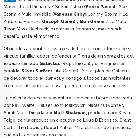
Marvel: Reed Richards / Sr. Fantástico
(Pedro Pascal
), Sue
Storm / Mujer Invisible (
Vanessa Kirby
), Johnny Storm / La
Antorcha Humana (
Joseph Quinn
) y
Ben Grimm
/ La Mole
(Ebon Moss-Bachrach) mientras enfrentan su más grande
desafío hasta el momento.
Obligados a equilibrar sus roles de héroes con la fuerza de su
vínculo familiar, deben defender la Tierra de un voraz dios del
espacio llamado
Galactus
(Ralph Ineson) y su enigmática
heralda,
Silver Surfer
(Julia Garner)... Y si el plan de Galactus
de devorar todo el planeta y consigo a todos sus habitantes
no fuera suficiente, las cosas pueden complicarse aún más.
La película de acción y aventura también está protagonizada
por Paul Walter Hauser, John Malkovich, Natasha Lyonne y
Sarah Niles. Dirigida por
Matt Shakman,
producida por Kevin
Feige, con la producción ejecutiva de Louis D'Esposito, Grant
Curtis, Tim Lewis y Robert Kulzer. Mira el tráiler de la película
que ya la encuentras en cines.