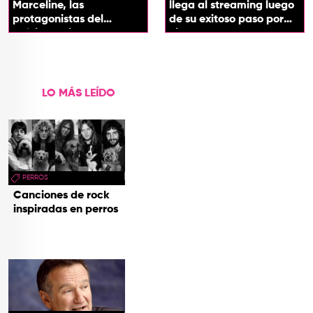
Marceline, las
llega al streaming luego
protagonistas del
de su exitoso paso por
próximo spin-off de 'Hora
cines
de Aventura'
LO MÁS LEÍDO
PERROS
Canciones de rock
inspiradas en perros