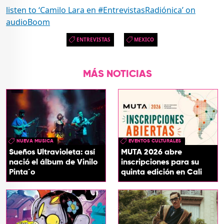
listen to ‘Camilo Lara en #EntrevistasRadiónica’ on
audioBoom
ENTREVISTAS
MEXICO
MÁS NOTICIAS
NUEVA MUSICA
EVENTOS CULTURALES
Sueños Ultravioleta: así
MUTA 2026 abre
nació el álbum de Vinilo
inscripciones para su
Pinta´o
quinta edición en Cali