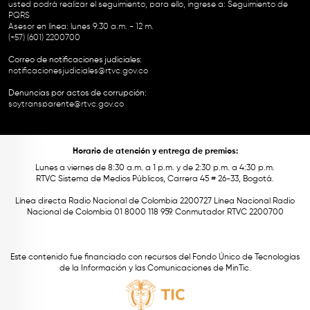
usted podrá realizar el seguimiento, para ello, ingrese a:
Seguimiento de
PQRS
Asesor en línea: lunes 9:30 a.m. - 12 m.
(+57) (601) 2200700
Correo de notificaciones judiciales:
notificacionesjudiciales@rtvc.gov.co
Denuncias por actos de corrupción:
soytransparente@rtvc.gov.co
Horario de atención y entrega de premios:
Lunes a viernes de 8:30 a.m. a 1 p.m. y de 2:30 p.m. a 4:30 p.m.
RTVC Sistema de Medios Públicos, Carrera 45 # 26-33, Bogotá.
Línea directa Radio Nacional de Colombia 2200727 Línea Nacional Radio
Nacional de Colombia 01 8000 118 959. Conmutador RTVC 2200700
Este contenido fue financiado con recursos del Fondo Único de Tecnologías
de la Información y las Comunicaciones de MinTic.