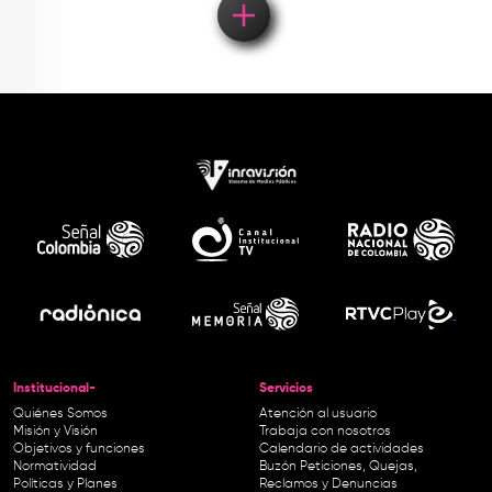
Institucional-
Servicios
Quiénes Somos
Atención al usuario
Misión y Visión
Trabaja con nosotros
Objetivos y funciones
Calendario de actividades
Normatividad
Buzón Peticiones, Quejas,
Políticas y Planes
Reclamos y Denuncias