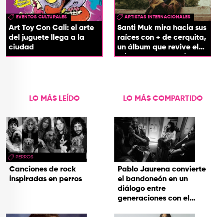
EVENTOS CULTURALES
ARTISTAS INTERNACIONALES
Art Toy Con Cali: el arte
Santi Muk mira hacia sus
del juguete llega a la
raíces con + de cerquita,
ciudad
un álbum que revive el
origen de sus canciones
LO MÁS LEÍDO
LO MÁS COMPARTIDO
PERROS
Canciones de rock
Pablo Jaurena convierte
inspiradas en perros
el bandoneón en un
diálogo entre
generaciones con el
videoclip de Un dios