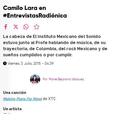
TOP
Camilo Lara en
QUIÉNES SOMOS
#EntrevistasRadiónica
CONTACTO
facebook
X
whatsapp
La cabeza de El Instituto Mexicano del Sonido
estuvo junto al Profe hablando de música, de su
trayectoria, de Colombia, del rock Mexicano y de
sueños cumplidos o por cumplir.
Viernes, 3 Julio, 2015 - 04:39
Por: Mariel Bejarano Vásquez
Una canción
Making Plans For Nigel
de XTC
Un artista