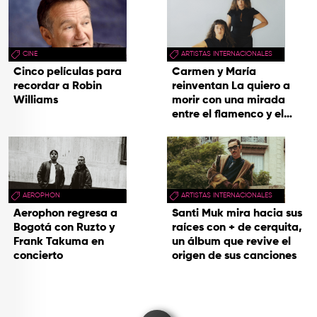
hecho cenizas
CINE
ARTISTAS INTERNACIONALES
Cinco películas para
Carmen y María
recordar a Robin
reinventan La quiero a
Williams
morir con una mirada
entre el flamenco y el
soul
AEROPHON
ARTISTAS INTERNACIONALES
Aerophon regresa a
Santi Muk mira hacia sus
Bogotá con Ruzto y
raíces con + de cerquita,
Frank Takuma en
un álbum que revive el
concierto
origen de sus canciones