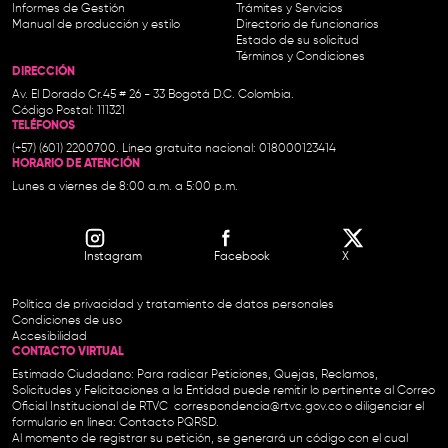
Informes de Gestión
Trámites y Servicios
Manual de producción y estilo
Directorio de funcionarios
Estado de su solicitud
Términos y Condiciones
DIRECCIÓN
Av. El Dorado Cr.45 # 26 - 33 Bogotá D.C. Colombia.
Código Postal: 111321
TELÉFONOS
(+57) (601) 2200700. Línea gratuita nacional: 018000123414
HORARIO DE ATENCIÓN
Lunes a viernes de 8:00 a.m. a 5:00 p.m.
Instagram
Facebook
X
Política de privacidad y tratamiento de datos personales
Condiciones de uso
Accesibilidad
CONTACTO VIRTUAL
Estimado Ciudadano: Para radicar Peticiones, Quejas, Reclamos,
Solicitudes y Felicitaciones a la Entidad puede remitir lo pertinente al Correo
Oficial Institucional de RTVC
correspondencia@rtvc.gov.co
o diligenciar el
formulario en línea:
Contacto PQRSD.
Al momento de registrar su petición, se generará un código con el cual