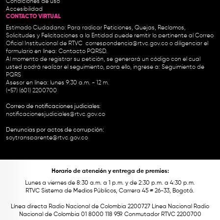
Condiciones de uso
Accesibilidad
CONTACTO VIRTUAL
Estimado Ciudadano: Para radicar Peticiones, Quejas, Reclamos,
Solicitudes y Felicitaciones a la Entidad puede remitir lo pertinente al Correo
Oficial Institucional de RTVC
correspondencia@rtvc.gov.co
o diligenciar el
formulario en línea:
Contacto PQRSD.
Al momento de registrar su petición, se generará un código con el cual
usted podrá realizar el seguimiento, para ello, ingrese a:
Seguimiento de
PQRS
Asesor en línea: lunes 9:30 a.m. - 12 m.
(+57) (601) 2200700
Correo de notificaciones judiciales:
notificacionesjudiciales@rtvc.gov.co
Denuncias por actos de corrupción:
soytransparente@rtvc.gov.co
Horario de atención y entrega de premios:
Lunes a viernes de 8:30 a.m. a 1 p.m. y de 2:30 p.m. a 4:30 p.m.
RTVC Sistema de Medios Públicos, Carrera 45 # 26-33, Bogotá.
Línea directa Radio Nacional de Colombia 2200727 Línea Nacional Radio
Nacional de Colombia 01 8000 118 959. Conmutador RTVC 2200700