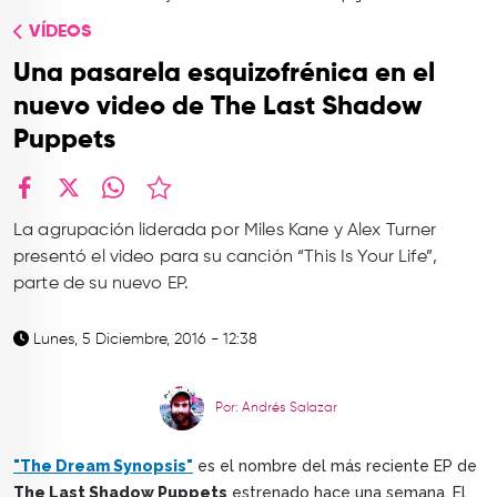
TOP
VÍDEOS
QUIÉNES SOMOS
Una pasarela esquizofrénica en el
CONTACTO
nuevo video de The Last Shadow
Puppets
facebook
X
whatsapp
La agrupación liderada por Miles Kane y Alex Turner
presentó el video para su canción “This Is Your Life”,
parte de su nuevo EP.
Lunes, 5 Diciembre, 2016 - 12:38
Por: Andrés Salazar
"The Dream Synopsis"
es el nombre del más reciente EP de
The Last Shadow Puppets
estrenado hace una semana. El