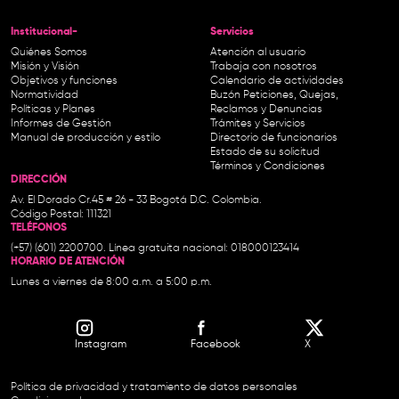
Institucional-
Servicios
Quiénes Somos
Atención al usuario
Misión y Visión
Trabaja con nosotros
Objetivos y funciones
Calendario de actividades
Normatividad
Buzón Peticiones, Quejas,
Políticas y Planes
Reclamos y Denuncias
Informes de Gestión
Trámites y Servicios
Manual de producción y estilo
Directorio de funcionarios
Estado de su solicitud
Términos y Condiciones
DIRECCIÓN
Av. El Dorado Cr.45 # 26 - 33 Bogotá D.C. Colombia.
Código Postal: 111321
TELÉFONOS
(+57) (601) 2200700. Línea gratuita nacional: 018000123414
HORARIO DE ATENCIÓN
Lunes a viernes de 8:00 a.m. a 5:00 p.m.
Instagram
Facebook
X
Política de privacidad y tratamiento de datos personales