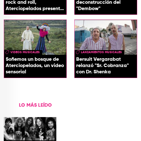
rock and roll,
deconstrucción del
Aterciopelados presenta
"Dembow"
‘Los 90’
VIDEOS MUSICALES
LANZAMIENTOS MUSICALES
Soñemos un bosque de
Bersuit Vergarabat
Aterciopelados, un video
relanzó "Sr. Cobranza"
sensorial
con Dr. Shenka
LO MÁS LEÍDO