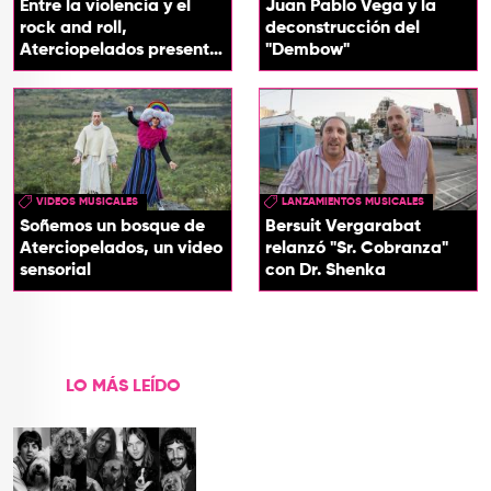
Entre la violencia y el
Juan Pablo Vega y la
rock and roll,
deconstrucción del
Aterciopelados presenta
"Dembow"
‘Los 90’
VIDEOS MUSICALES
LANZAMIENTOS MUSICALES
Soñemos un bosque de
Bersuit Vergarabat
Aterciopelados, un video
relanzó "Sr. Cobranza"
sensorial
con Dr. Shenka
LO MÁS LEÍDO