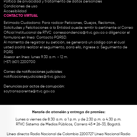
Política de privacidad y tratamiento de datos personales
Condiciones de uso
Accesibilidad
CONTACTO VIRTUAL
Estimado Ciudadano: Para radicar Peticiones, Quejas, Reclamos,
Solicitudes y Felicitaciones a la Entidad puede remitir lo pertinente al Correo
Oficial Institucional de RTVC
correspondencia@rtvc.gov.co
o diligenciar el
formulario en línea:
Contacto PQRSD.
Al momento de registrar su petición, se generará un código con el cual
usted podrá realizar el seguimiento, para ello, ingrese a:
Seguimiento de
PQRS
Asesor en línea: lunes 9:30 a.m. - 12 m.
(+57) (601) 2200700
Correo de notificaciones judiciales:
notificacionesjudiciales@rtvc.gov.co
Denuncias por actos de corrupción:
soytransparente@rtvc.gov.co
Horario de atención y entrega de premios:
Lunes a viernes de 8:30 a.m. a 1 p.m. y de 2:30 p.m. a 4:30 p.m.
RTVC Sistema de Medios Públicos, Carrera 45 # 26-33, Bogotá.
Línea directa Radio Nacional de Colombia 2200727 Línea Nacional Radio