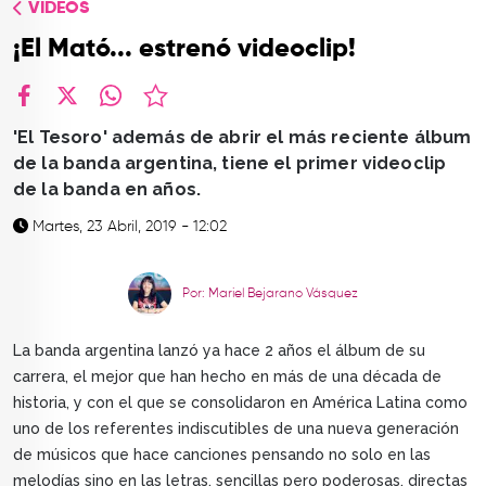
VÍDEOS
TOP
¡El Mató... estrenó videoclip!
QUIÉNES SOMOS
CONTACTO
facebook
X
whatsapp
'El Tesoro' además de abrir el más reciente álbum
de la banda argentina, tiene el primer videoclip
de la banda en años.
Martes, 23 Abril, 2019 - 12:02
Por: Mariel Bejarano Vásquez
La banda argentina lanzó ya hace 2 años el álbum de su
carrera, el mejor que han hecho en más de una década de
historia, y con el que se consolidaron en América Latina como
uno de los referentes indiscutibles de una nueva generación
de músicos que hace canciones pensando no solo en las
melodías sino en las letras, sencillas pero poderosas, directas