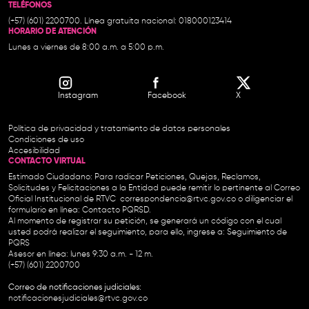
TELÉFONOS
(+57) (601) 2200700. Línea gratuita nacional: 018000123414
HORARIO DE ATENCIÓN
Lunes a viernes de 8:00 a.m. a 5:00 p.m.
Instagram
Facebook
X
Política de privacidad y tratamiento de datos personales
Condiciones de uso
Accesibilidad
CONTACTO VIRTUAL
Estimado Ciudadano: Para radicar Peticiones, Quejas, Reclamos,
Solicitudes y Felicitaciones a la Entidad puede remitir lo pertinente al Correo
Oficial Institucional de RTVC
correspondencia@rtvc.gov.co
o diligenciar el
formulario en línea:
Contacto PQRSD.
Al momento de registrar su petición, se generará un código con el cual
usted podrá realizar el seguimiento, para ello, ingrese a:
Seguimiento de
PQRS
Asesor en línea: lunes 9:30 a.m. - 12 m.
(+57) (601) 2200700
Correo de notificaciones judiciales:
notificacionesjudiciales@rtvc.gov.co