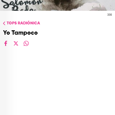
TOP
QUIÉNES SOMOS
330
TOPS RADIÓNICA
CONTACTO
Yo Tampoco
facebook
X
whatsapp