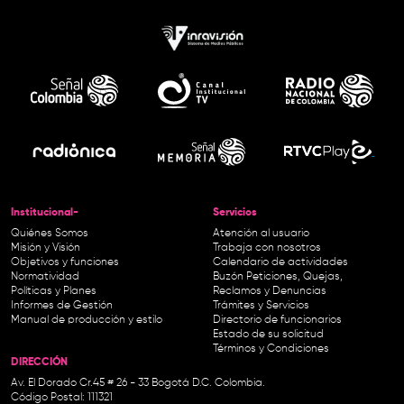
Institucional-
Servicios
Quiénes Somos
Atención al usuario
Misión y Visión
Trabaja con nosotros
Objetivos y funciones
Calendario de actividades
Normatividad
Buzón Peticiones, Quejas,
Políticas y Planes
Reclamos y Denuncias
Informes de Gestión
Trámites y Servicios
Manual de producción y estilo
Directorio de funcionarios
Estado de su solicitud
Términos y Condiciones
DIRECCIÓN
Av. El Dorado Cr.45 # 26 - 33 Bogotá D.C. Colombia.
Código Postal: 111321