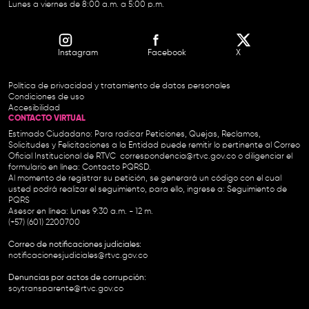
Lunes a viernes de 8:00 a.m. a 5:00 p.m.
Instagram
Facebook
X
Política de privacidad y tratamiento de datos personales
Condiciones de uso
Accesibilidad
CONTACTO VIRTUAL
Estimado Ciudadano: Para radicar Peticiones, Quejas, Reclamos,
Solicitudes y Felicitaciones a la Entidad puede remitir lo pertinente al Correo
Oficial Institucional de RTVC
correspondencia@rtvc.gov.co
o diligenciar el
formulario en línea:
Contacto PQRSD.
Al momento de registrar su petición, se generará un código con el cual
usted podrá realizar el seguimiento, para ello, ingrese a:
Seguimiento de
PQRS
Asesor en línea: lunes 9:30 a.m. - 12 m.
(+57) (601) 2200700
Correo de notificaciones judiciales:
notificacionesjudiciales@rtvc.gov.co
Denuncias por actos de corrupción:
soytransparente@rtvc.gov.co