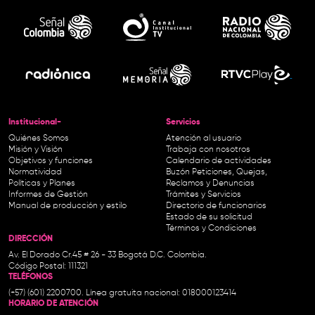
Institucional-
Servicios
Quiénes Somos
Atención al usuario
Misión y Visión
Trabaja con nosotros
Objetivos y funciones
Calendario de actividades
Normatividad
Buzón Peticiones, Quejas,
Políticas y Planes
Reclamos y Denuncias
Informes de Gestión
Trámites y Servicios
Manual de producción y estilo
Directorio de funcionarios
Estado de su solicitud
Términos y Condiciones
DIRECCIÓN
Av. El Dorado Cr.45 # 26 - 33 Bogotá D.C. Colombia.
Código Postal: 111321
TELÉFONOS
(+57) (601) 2200700. Línea gratuita nacional: 018000123414
HORARIO DE ATENCIÓN