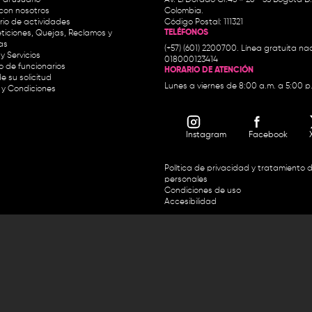
con nosotros
Colombia.
io de actividades
Código Postal: 111321
TELÉFONOS
ticiones, Quejas, Reclamos y
as
(+57) (601) 2200700. Línea gratuita nac
y Servicios
018000123414
io de funcionarios
HORARIO DE ATENCIÓN
e su solicitud
Lunes a viernes de 8:00 a.m. a 5:00 p
 y Condiciones
Instagram
Facebook
Política de privacidad y tratamiento 
personales
Condiciones de uso
Accesibilidad
Horario de atención y entrega de premios:
.m. y de 2:30 p.m. a 4:30 p.m.
Línea directa Radio Nacional de 
 Carrera 45 # 26-33, Bogotá.
Nacional de Colombia 01 8000