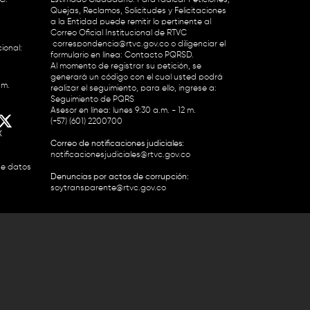
Quejas, Reclamos, Solicitudes y Felicitaciones
a la Entidad puede remitir lo pertinente al
Correo Oficial Institucional de RTVC
correspondencia@rtvc.gov.co
o diligenciar el
ional:
formulario en línea:
Contacto PQRSD.
Al momento de registrar su petición, se
generará un código con el cual usted podrá
.m.
realizar el seguimiento, para ello, ingrese a:
Seguimiento de PQRS
Asesor en línea: lunes 9:30 a.m. - 12 m.
(+57) (601) 2200700
X
Correo de notificaciones judiciales:
notificacionesjudiciales@rtvc.gov.co
de datos
Denuncias por actos de corrupción:
soytransparente@rtvc.gov.co
Colombia 2200727 Línea Nacional Radio
 118 959. Conmutador RTVC 2200700