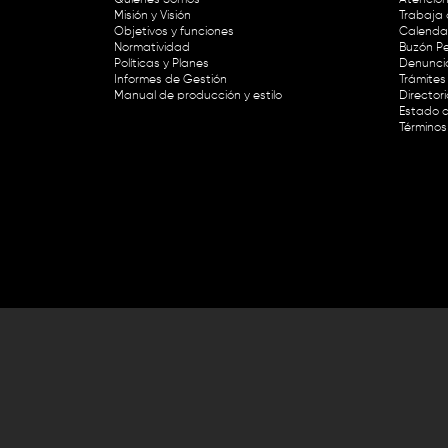
Misión y Visión
Trabaja 
Objetivos y funciones
Calendar
Normatividad
Buzón Pe
Políticas y Planes
Denunci
Informes de Gestión
Trámites 
Manual de producción y estilo
Director
Estado d
Términos
Lunes a viernes de 8:30 a.m. a 1 p
RTVC Sistema de Medios Públicos,