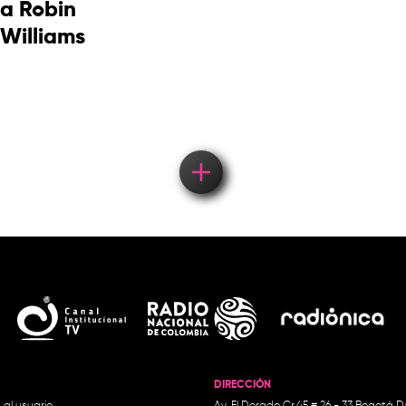
a Robin
Williams
DIRECCIÓN
 al usuario
Av. El Dorado Cr.45 # 26 - 33 Bogotá D