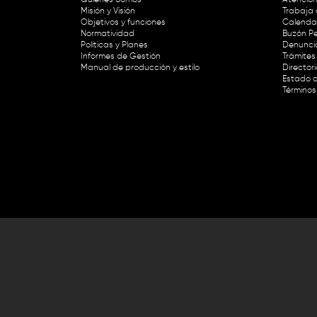
Misión y Visión
Trabaja 
Objetivos y funciones
Calendar
Normatividad
Buzón Pe
Políticas y Planes
Denunci
Informes de Gestión
Trámites 
Manual de producción y estilo
Director
Estado d
Términos
Lunes a viernes de 8:30 a.m. a 1 p
RTVC Sistema de Medios Públicos,