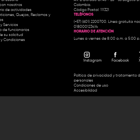
con nosotros
Colombia.
io de actividades
Código Postal: 111321
TELÉFONOS
ticiones, Quejas, Reclamos y
as
(+57) (601) 2200700. Línea gratuita nac
y Servicios
018000123414
io de funcionarios
HORARIO DE ATENCIÓN
e su solicitud
Lunes a viernes de 8:00 a.m. a 5:00 p
 y Condiciones
Instagram
Facebook
Política de privacidad y tratamiento 
personales
Condiciones de uso
Accesibilidad
Horario de atención y entrega de premios:
.m. y de 2:30 p.m. a 4:30 p.m.
Línea directa Radio Nacional de 
 Carrera 45 # 26-33, Bogotá.
Nacional de Colombia 01 8000