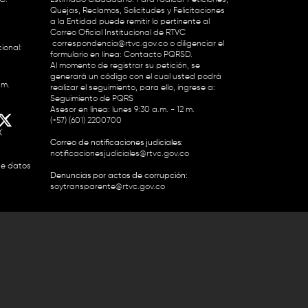
Quejas, Reclamos, Solicitudes y Felicitaciones
a la Entidad puede remitir lo pertinente al
Correo Oficial Institucional de RTVC
correspondencia@rtvc.gov.co
o diligenciar el
ional:
formulario en línea:
Contacto PQRSD.
Al momento de registrar su petición, se
generará un código con el cual usted podrá
.m.
realizar el seguimiento, para ello, ingrese a:
Seguimiento de PQRS
Asesor en línea: lunes 9:30 a.m. - 12 m.
(+57) (601) 2200700
X
Correo de notificaciones judiciales:
notificacionesjudiciales@rtvc.gov.co
de datos
Denuncias por actos de corrupción:
soytransparente@rtvc.gov.co
Colombia 2200727 Línea Nacional Radio
 118 959. Conmutador RTVC 2200700