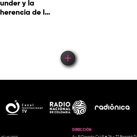
under y la
herencia de la
cultura
picotera
DIRECCIÓN
 al usuario
Av. El Dorado Cr.45 # 26 - 33 Bogotá D