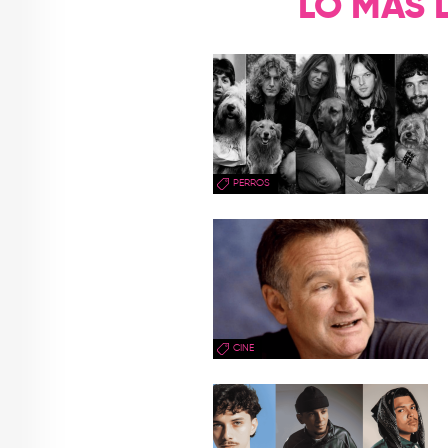
LO MÁS 
PERROS
CINE