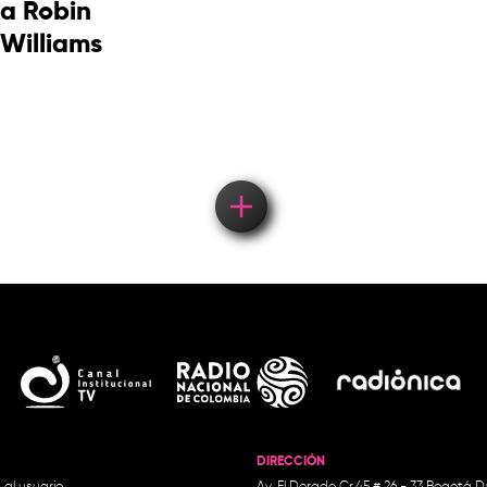
a Robin
Williams
DIRECCIÓN
 al usuario
Av. El Dorado Cr.45 # 26 - 33 Bogotá D