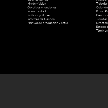
Misión y Visión
Trabaja 
Objetivos y funciones
Calendar
Normatividad
Buzón Pe
Políticas y Planes
Denunci
Informes de Gestión
Trámites 
Manual de producción y estilo
Director
Estado d
Términos
Lunes a viernes de 8:30 a.m. a 1 p
RTVC Sistema de Medios Públicos,