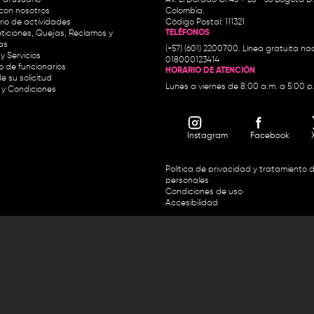
con nosotros
Colombia.
io de actividades
Código Postal: 111321
TELÉFONOS
ticiones, Quejas, Reclamos y
as
(+57) (601) 2200700. Línea gratuita nac
y Servicios
018000123414
io de funcionarios
HORARIO DE ATENCIÓN
e su solicitud
Lunes a viernes de 8:00 a.m. a 5:00 p
 y Condiciones
Instagram
Facebook
Política de privacidad y tratamiento 
personales
Condiciones de uso
Accesibilidad
Horario de atención y entrega de premios:
.m. y de 2:30 p.m. a 4:30 p.m.
Línea directa Radio Nacional de 
 Carrera 45 # 26-33, Bogotá.
Nacional de Colombia 01 8000