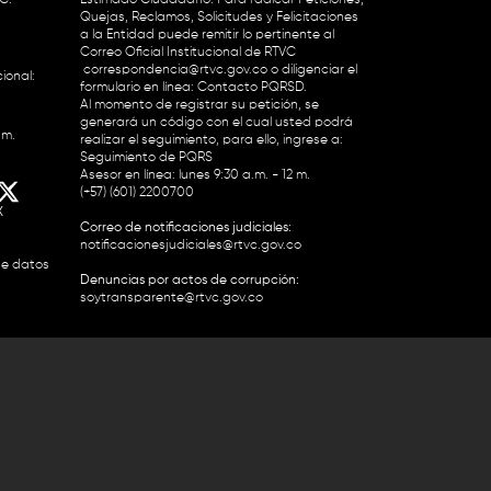
Quejas, Reclamos, Solicitudes y Felicitaciones
a la Entidad puede remitir lo pertinente al
Correo Oficial Institucional de RTVC
correspondencia@rtvc.gov.co
o diligenciar el
ional:
formulario en línea:
Contacto PQRSD.
Al momento de registrar su petición, se
generará un código con el cual usted podrá
.m.
realizar el seguimiento, para ello, ingrese a:
Seguimiento de PQRS
Asesor en línea: lunes 9:30 a.m. - 12 m.
(+57) (601) 2200700
X
Correo de notificaciones judiciales:
notificacionesjudiciales@rtvc.gov.co
de datos
Denuncias por actos de corrupción:
soytransparente@rtvc.gov.co
Colombia 2200727 Línea Nacional Radio
 118 959. Conmutador RTVC 2200700