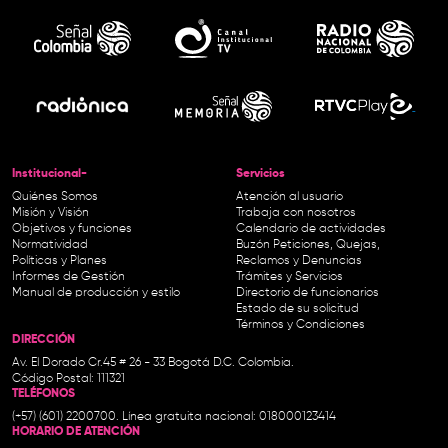
Institucional-
Servicios
Quiénes Somos
Atención al usuario
Misión y Visión
Trabaja con nosotros
Objetivos y funciones
Calendario de actividades
Normatividad
Buzón Peticiones, Quejas,
Políticas y Planes
Reclamos y Denuncias
Informes de Gestión
Trámites y Servicios
Manual de producción y estilo
Directorio de funcionarios
Estado de su solicitud
Términos y Condiciones
DIRECCIÓN
Av. El Dorado Cr.45 # 26 - 33 Bogotá D.C. Colombia.
Código Postal: 111321
TELÉFONOS
(+57) (601) 2200700. Línea gratuita nacional: 018000123414
HORARIO DE ATENCIÓN