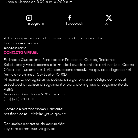
Lunes a viernes de 8:00 a.m. a 5:00 p.m.
Instagram
Facebook
X
Política de privacidad y tratamiento de datos personales
Condiciones de uso
Accesibilidad
CONTACTO VIRTUAL
Estimado Ciudadano: Para radicar Peticiones, Quejas, Reclamos,
Solicitudes y Felicitaciones a la Entidad puede remitir lo pertinente al Correo
Oficial Institucional de RTVC
correspondencia@rtvc.gov.co
o diligenciar el
formulario en línea:
Contacto PQRSD.
Al momento de registrar su petición, se generará un código con el cual
usted podrá realizar el seguimiento, para ello, ingrese a:
Seguimiento de
PQRS
Asesor en línea: lunes 9:30 a.m. - 12 m.
(+57) (601) 2200700
Correo de notificaciones judiciales:
notificacionesjudiciales@rtvc.gov.co
Denuncias por actos de corrupción:
soytransparente@rtvc.gov.co