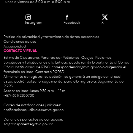
Lunes a viernes de 8:00 a.m. a 5:00 p.m.
Instagram
Facebook
X
Política de privacidad y tratamiento de datos personales
Condiciones de uso
Accesibilidad
CONTACTO VIRTUAL
Estimado Ciudadano: Para radicar Peticiones, Quejas, Reclamos,
Solicitudes y Felicitaciones a la Entidad puede remitir lo pertinente al Correo
Oficial Institucional de RTVC
correspondencia@rtvc.gov.co
o diligenciar el
formulario en línea:
Contacto PQRSD.
Al momento de registrar su petición, se generará un código con el cual
usted podrá realizar el seguimiento, para ello, ingrese a:
Seguimiento de
PQRS
Asesor en línea: lunes 9:30 a.m. - 12 m.
(+57) (601) 2200700
Correo de notificaciones judiciales:
notificacionesjudiciales@rtvc.gov.co
Denuncias por actos de corrupción:
soytransparente@rtvc.gov.co