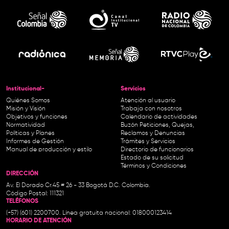
Institucional-
Servicios
Quiénes Somos
Atención al usuario
Misión y Visión
Trabaja con nosotros
Objetivos y funciones
Calendario de actividades
Normatividad
Buzón Peticiones, Quejas,
Políticas y Planes
Reclamos y Denuncias
Informes de Gestión
Trámites y Servicios
Manual de producción y estilo
Directorio de funcionarios
Estado de su solicitud
Términos y Condiciones
DIRECCIÓN
Av. El Dorado Cr.45 # 26 - 33 Bogotá D.C. Colombia.
Código Postal: 111321
TELÉFONOS
(+57) (601) 2200700. Línea gratuita nacional: 018000123414
HORARIO DE ATENCIÓN