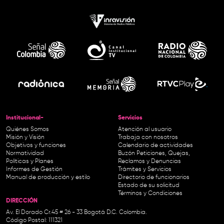
Institucional-
Servicios
Quiénes Somos
Atención al usuario
Misión y Visión
Trabaja con nosotros
Objetivos y funciones
Calendario de actividades
Normatividad
Buzón Peticiones, Quejas,
Políticas y Planes
Reclamos y Denuncias
Informes de Gestión
Trámites y Servicios
Manual de producción y estilo
Directorio de funcionarios
Estado de su solicitud
Términos y Condiciones
DIRECCIÓN
Av. El Dorado Cr.45 # 26 - 33 Bogotá D.C. Colombia.
Código Postal: 111321