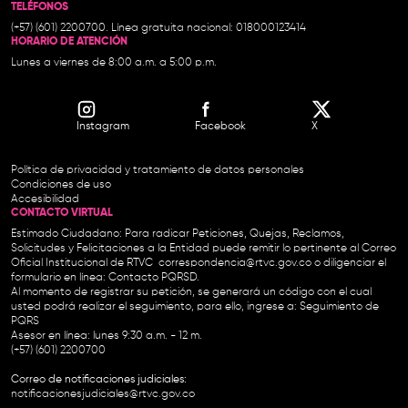
TELÉFONOS
(+57) (601) 2200700. Línea gratuita nacional: 018000123414
HORARIO DE ATENCIÓN
Lunes a viernes de 8:00 a.m. a 5:00 p.m.
Instagram
Facebook
X
Política de privacidad y tratamiento de datos personales
Condiciones de uso
Accesibilidad
CONTACTO VIRTUAL
Estimado Ciudadano: Para radicar Peticiones, Quejas, Reclamos,
Solicitudes y Felicitaciones a la Entidad puede remitir lo pertinente al Correo
Oficial Institucional de RTVC
correspondencia@rtvc.gov.co
o diligenciar el
formulario en línea:
Contacto PQRSD.
Al momento de registrar su petición, se generará un código con el cual
usted podrá realizar el seguimiento, para ello, ingrese a:
Seguimiento de
PQRS
Asesor en línea: lunes 9:30 a.m. - 12 m.
(+57) (601) 2200700
Correo de notificaciones judiciales:
notificacionesjudiciales@rtvc.gov.co