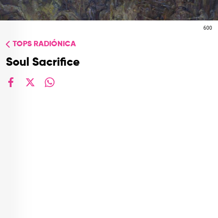
TOP
QUIÉNES SOMOS
600
TOPS RADIÓNICA
CONTACTO
Soul Sacrifice
facebook
X
whatsapp