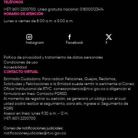
TELÉFONOS
(+57) (601) 2200700. Línea gratuita nacional: 018000123414
HORARIO DE ATENCIÓN
Lunes a viernes de 8:00 a.m. a 5:00 p.m.
Instagram
Facebook
X
Política de privacidad y tratamiento de datos personales
Condiciones de uso
Accesibilidad
CONTACTO VIRTUAL
Estimado Ciudadano: Para radicar Peticiones, Quejas, Reclamos,
Solicitudes y Felicitaciones a la Entidad puede remitir lo pertinente al Correo
Oficial Institucional de RTVC
correspondencia@rtvc.gov.co
o diligenciar el
formulario en línea:
Contacto PQRSD.
Al momento de registrar su petición, se generará un código con el cual
usted podrá realizar el seguimiento, para ello, ingrese a:
Seguimiento de
PQRS
Asesor en línea: lunes 9:30 a.m. - 12 m.
(+57) (601) 2200700
Correo de notificaciones judiciales:
notificacionesjudiciales@rtvc.gov.co