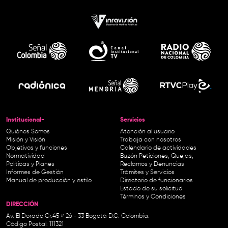
Institucional-
Servicios
Quiénes Somos
Atención al usuario
Misión y Visión
Trabaja con nosotros
Objetivos y funciones
Calendario de actividades
Normatividad
Buzón Peticiones, Quejas,
Políticas y Planes
Reclamos y Denuncias
Informes de Gestión
Trámites y Servicios
Manual de producción y estilo
Directorio de funcionarios
Estado de su solicitud
Términos y Condiciones
DIRECCIÓN
Av. El Dorado Cr.45 # 26 - 33 Bogotá D.C. Colombia.
Código Postal: 111321