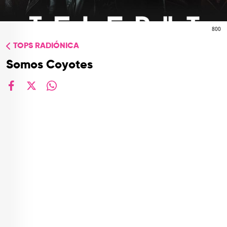
TOP
QUIÉNES SOMOS
800
TOPS RADIÓNICA
CONTACTO
Somos Coyotes
facebook
X
whatsapp