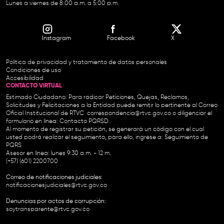
Lunes a viernes de 8:00 a.m. a 5:00 p.m.
Instagram
Facebook
X
Política de privacidad y tratamiento de datos personales
Condiciones de uso
Accesibilidad
CONTACTO VIRTUAL
Estimado Ciudadano: Para radicar Peticiones, Quejas, Reclamos,
Solicitudes y Felicitaciones a la Entidad puede remitir lo pertinente al Correo
Oficial Institucional de RTVC
correspondencia@rtvc.gov.co
o diligenciar el
formulario en línea:
Contacto PQRSD.
Al momento de registrar su petición, se generará un código con el cual
usted podrá realizar el seguimiento, para ello, ingrese a:
Seguimiento de
PQRS
Asesor en línea: lunes 9:30 a.m. - 12 m.
(+57) (601) 2200700
Correo de notificaciones judiciales:
notificacionesjudiciales@rtvc.gov.co
Denuncias por actos de corrupción:
soytransparente@rtvc.gov.co