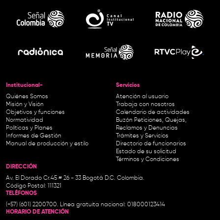
Institucional-
Servicios
Quiénes Somos
Atención al usuario
Misión y Visión
Trabaja con nosotros
Objetivos y funciones
Calendario de actividades
Normatividad
Buzón Peticiones, Quejas,
Políticas y Planes
Reclamos y Denuncias
Informes de Gestión
Trámites y Servicios
Manual de producción y estilo
Directorio de funcionarios
Estado de su solicitud
Términos y Condiciones
DIRECCIÓN
Av. El Dorado Cr.45 # 26 - 33 Bogotá D.C. Colombia.
Código Postal: 111321
TELÉFONOS
(+57) (601) 2200700. Línea gratuita nacional: 018000123414
HORARIO DE ATENCIÓN