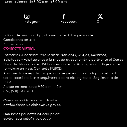
Lunes a viernes de 8:00 a.m. a 5:00 p.m.
Instagram
Facebook
X
Política de privacidad y tratamiento de datos personales
Condiciones de uso
Accesibilidad
CONTACTO VIRTUAL
Estimado Ciudadano: Para radicar Peticiones, Quejas, Reclamos,
Solicitudes y Felicitaciones a la Entidad puede remitir lo pertinente al Correo
Oficial Institucional de RTVC
correspondencia@rtvc.gov.co
o diligenciar el
formulario en línea:
Contacto PQRSD.
Al momento de registrar su petición, se generará un código con el cual
usted podrá realizar el seguimiento, para ello, ingrese a:
Seguimiento de
PQRS
Asesor en línea: lunes 9:30 a.m. - 12 m.
(+57) (601) 2200700
Correo de notificaciones judiciales:
notificacionesjudiciales@rtvc.gov.co
Denuncias por actos de corrupción:
soytransparente@rtvc.gov.co