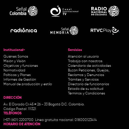
Institucional-
Servicios
Quiénes Somos
Atención al usuario
Misión y Visión
Trabaja con nosotros
Objetivos y funciones
Calendario de actividades
Normatividad
Buzón Peticiones, Quejas,
Políticas y Planes
Reclamos y Denuncias
Informes de Gestión
Trámites y Servicios
Manual de producción y estilo
Directorio de funcionarios
Estado de su solicitud
Términos y Condiciones
DIRECCIÓN
Av. El Dorado Cr.45 # 26 - 33 Bogotá D.C. Colombia.
Código Postal: 111321
TELÉFONOS
(+57) (601) 2200700. Línea gratuita nacional: 018000123414
HORARIO DE ATENCIÓN