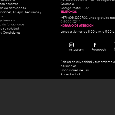
con nosotros
Colombia.
io de actividades
Código Postal: 111321
TELÉFONOS
ticiones, Quejas, Reclamos y
as
(+57) (601) 2200700. Línea gratuita nac
y Servicios
018000123414
io de funcionarios
HORARIO DE ATENCIÓN
e su solicitud
Lunes a viernes de 8:00 a.m. a 5:00 p
 y Condiciones
Instagram
Facebook
Política de privacidad y tratamiento 
personales
Condiciones de uso
Accesibilidad
Horario de atención y entrega de premios:
.m. y de 2:30 p.m. a 4:30 p.m.
Línea directa Radio Nacional de 
 Carrera 45 # 26-33, Bogotá.
Nacional de Colombia 01 8000