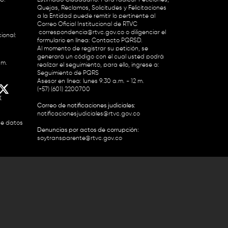
Quejas, Reclamos, Solicitudes y Felicitaciones
a la Entidad puede remitir lo pertinente al
Correo Oficial Institucional de RTVC
correspondencia@rtvc.gov.co
o diligenciar el
ional:
formulario en línea:
Contacto PQRSD.
Al momento de registrar su petición, se
generará un código con el cual usted podrá
.m.
realizar el seguimiento, para ello, ingrese a:
Seguimiento de PQRS
Asesor en línea: lunes 9:30 a.m. - 12 m.
(+57) (601) 2200700
X
Correo de notificaciones judiciales:
notificacionesjudiciales@rtvc.gov.co
de datos
Denuncias por actos de corrupción:
soytransparente@rtvc.gov.co
Colombia 2200727 Línea Nacional Radio
 118 959. Conmutador RTVC 2200700