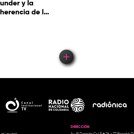
under y la
herencia de la
cultura
picotera
DIRECCIÓN
 al usuario
Av. El Dorado Cr.45 # 26 - 33 Bogotá D