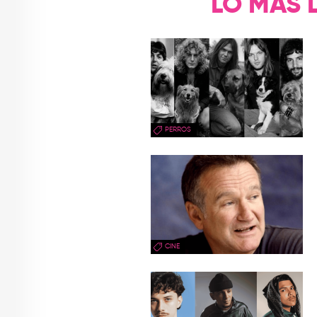
LO MÁS 
PERROS
CINE