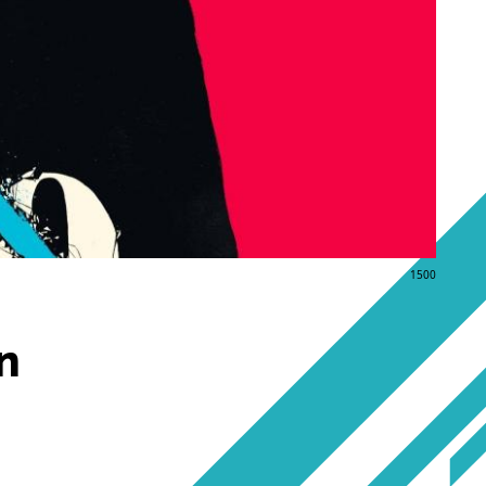
1500
n