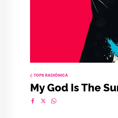
TOPS RADIÓNICA
My God Is The Su
facebook
X
whatsapp