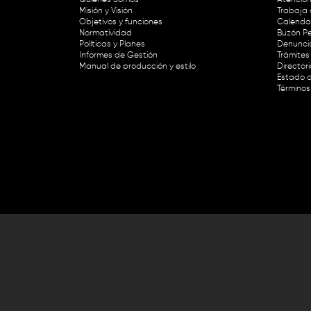
Misión y Visión
Trabaja 
Objetivos y funciones
Calendar
Normatividad
Buzón Pe
Políticas y Planes
Denunci
Informes de Gestión
Trámites 
Manual de producción y estilo
Director
Estado d
Términos
Lunes a viernes de 8:30 a.m. a 1 p
RTVC Sistema de Medios Públicos,