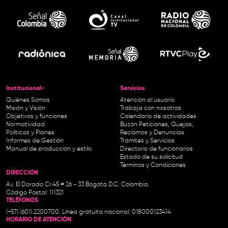
Institucional-
Servicios
Quiénes Somos
Atención al usuario
Misión y Visión
Trabaja con nosotros
Objetivos y funciones
Calendario de actividades
Normatividad
Buzón Peticiones, Quejas,
Políticas y Planes
Reclamos y Denuncias
Informes de Gestión
Trámites y Servicios
Manual de producción y estilo
Directorio de funcionarios
Estado de su solicitud
Términos y Condiciones
DIRECCIÓN
Av. El Dorado Cr.45 # 26 - 33 Bogotá D.C. Colombia.
Código Postal: 111321
TELÉFONOS
(+57) (601) 2200700. Línea gratuita nacional: 018000123414
HORARIO DE ATENCIÓN