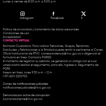
Lunes a viernes de 8:00 a.m. a 5:00 p.m.
Instagram
Facebook
X
Política de privacidad y tratamiento de datos personales
Condiciones de uso
Accesibilidad
CONTACTO VIRTUAL
Estimado Ciudadano: Para radicar Peticiones, Quejas, Reclamos,
Solicitudes y Felicitaciones a la Entidad puede remitir lo pertinente al Correo
Oficial Institucional de RTVC
correspondencia@rtvc.gov.co
o diligenciar el
formulario en línea:
Contacto PQRSD.
Al momento de registrar su petición, se generará un código con el cual
usted podrá realizar el seguimiento, para ello, ingrese a:
Seguimiento de
PQRS
Asesor en línea: lunes 9:30 a.m. - 12 m.
(+57) (601) 2200700
Correo de notificaciones judiciales:
notificacionesjudiciales@rtvc.gov.co
Denuncias por actos de corrupción:
soytransparente@rtvc.gov.co