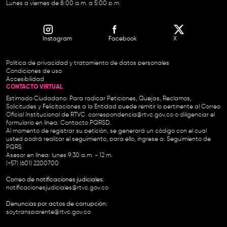
Lunes a viernes de 8:00 a.m. a 5:00 p.m.
Instagram
Facebook
X
Política de privacidad y tratamiento de datos personales
Condiciones de uso
Accesibilidad
CONTACTO VIRTUAL
Estimado Ciudadano: Para radicar Peticiones, Quejas, Reclamos,
Solicitudes y Felicitaciones a la Entidad puede remitir lo pertinente al Correo
Oficial Institucional de RTVC
correspondencia@rtvc.gov.co
o diligenciar el
formulario en línea:
Contacto PQRSD.
Al momento de registrar su petición, se generará un código con el cual
usted podrá realizar el seguimiento, para ello, ingrese a:
Seguimiento de
PQRS
Asesor en línea: lunes 9:30 a.m. - 12 m.
(+57) (601) 2200700
Correo de notificaciones judiciales:
notificacionesjudiciales@rtvc.gov.co
Denuncias por actos de corrupción:
soytransparente@rtvc.gov.co