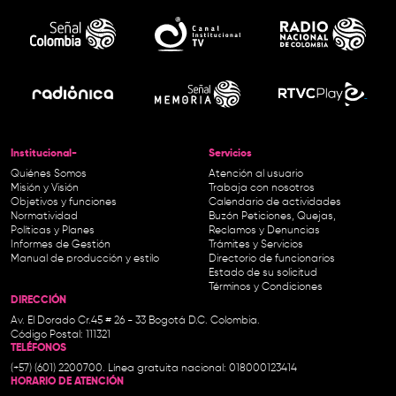
Institucional-
Servicios
Quiénes Somos
Atención al usuario
Misión y Visión
Trabaja con nosotros
Objetivos y funciones
Calendario de actividades
Normatividad
Buzón Peticiones, Quejas,
Políticas y Planes
Reclamos y Denuncias
Informes de Gestión
Trámites y Servicios
Manual de producción y estilo
Directorio de funcionarios
Estado de su solicitud
Términos y Condiciones
DIRECCIÓN
Av. El Dorado Cr.45 # 26 - 33 Bogotá D.C. Colombia.
Código Postal: 111321
TELÉFONOS
(+57) (601) 2200700. Línea gratuita nacional: 018000123414
HORARIO DE ATENCIÓN